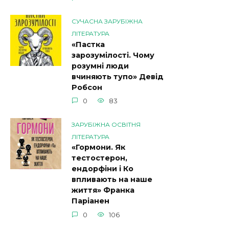
СУЧАСНА ЗАРУБІЖНА
ЛІТЕРАТУРА
«Пастка
зарозумілості. Чому
розумні люди
вчиняють тупо» Девід
Робсон
0
83
ЗАРУБІЖНА ОСВІТНЯ
ЛІТЕРАТУРА
«Гормони. Як
тестостерон,
ендорфіни і Ко
впливають на наше
життя» Франка
Паріанен
0
106