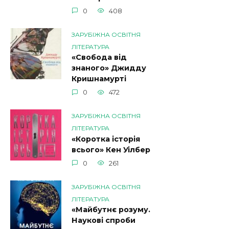
0
408
ЗАРУБІЖНА ОСВІТНЯ
ЛІТЕРАТУРА
«Свобода від
знаного» Джидду
Кришнамурті
0
472
ЗАРУБІЖНА ОСВІТНЯ
ЛІТЕРАТУРА
«Коротка історія
всього» Кен Уілбер
0
261
ЗАРУБІЖНА ОСВІТНЯ
ЛІТЕРАТУРА
«Майбутнє розуму.
Наукові спроби