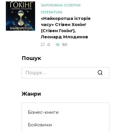
ЗАРУБІЖНА ОСВІТНЯ
ЛІТЕРАТУРА
«Найкоротша історія
часу» Стівен Хокінг
(Стівен Гокінґ),
Леонард Млодинов
0
90
Пошук
Search
for:
Жанри
Бізнес-книги
Бойовики