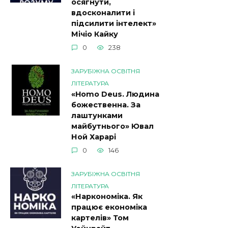
осягнути,
вдосконалити і
підсилити інтелект»
Мічіо Кайку
0
238
ЗАРУБІЖНА ОСВІТНЯ
ЛІТЕРАТУРА
«Homo Deus. Людина
божественна. За
лаштунками
майбутнього» Ювал
Ной Харарі
0
146
ЗАРУБІЖНА ОСВІТНЯ
ЛІТЕРАТУРА
«Наркономіка. Як
працює економіка
картелів» Том