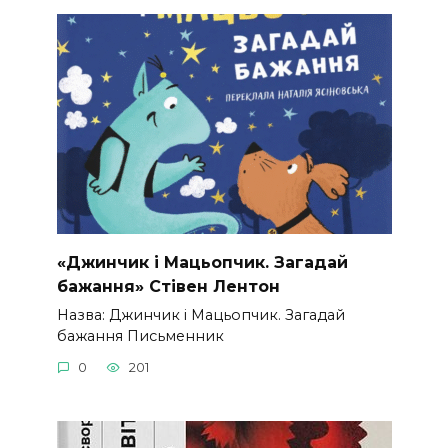
«Джинчик і Мацьопчик. Загадай
бажання» Стівен Лентон
Назва: Джинчик і Мацьопчик. Загадай
бажання Письменник
0
201