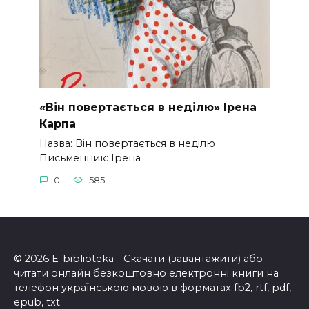
«Він повертається в неділю» Ірена
Карпа
Назва: Він повертається в неділю
Письменник: Ірена
0
585
© 2026 E-biblioteka - Скачати (завантажити) або
читати онлайн безкоштовно електронні книги на
телефон українською мовою в форматах fb2, rtf, pdf,
epub, txt.