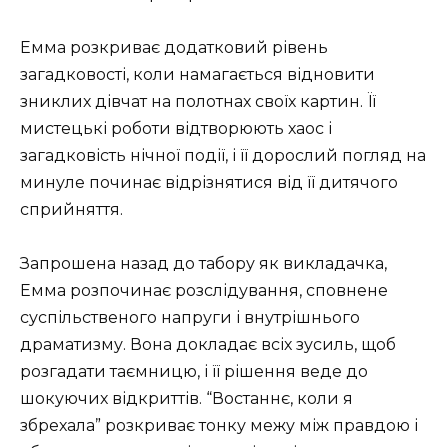
Емма розкриває додатковий рівень
загадковості, коли намагається відновити
зниклих дівчат на полотнах своїх картин. Її
мистецькі роботи відтворюють хаос і
загадковість нічної події, і її дорослий погляд на
минуле починає відрізнятися від її дитячого
сприйняття.
Запрошена назад до табору як викладачка,
Емма розпочинає розслідування, сповнене
суспільственого напруги і внутрішнього
драматизму. Вона докладає всіх зусиль, щоб
розгадати таємницю, і її рішення веде до
шокуючих відкриттів. “Востаннє, коли я
збрехала” розкриває тонку межу між правдою і