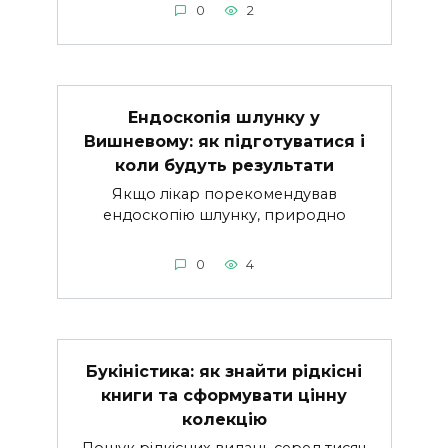
0
2
Ендоскопія шлунку у
Вишневому: як підготуватися і
коли будуть результати
Якщо лікар порекомендував
ендоскопію шлунку, природно
0
4
Букіністика: як знайти рідкісні
книги та сформувати цінну
колекцію