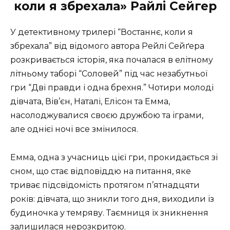
коли я збрехала» Райлі Сейгер
У детективному трилері “Востаннє, коли я
збрехала” від відомого автора Рейлі Сейґера
розкривається історія, яка почалася в елітному
літньому таборі “Соловей” під час незабутньої
гри “Дві правди і одна брехня.” Чотири молоді
дівчата, Вів’єн, Наталі, Елісон та Емма,
насолоджувалися своєю дружбою та іграми,
але однієї ночі все змінилося.
Емма, одна з учасниць цієї гри, прокидається зі
сном, що стає відповіддю на питання, яке
триває підсвідомість протягом п’ятнадцяти
років: дівчата, що зникли того дня, виходили із
будиночка у темряву. Таємниця їх зникнення
залишилася нерозкритою.