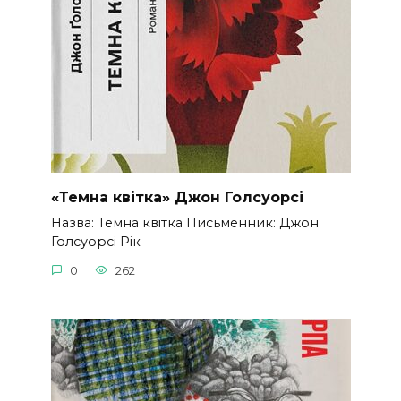
«Темна квітка» Джон Голсуорсі
Назва: Темна квітка Письменник: Джон
Голсуорсі Рік
0
262