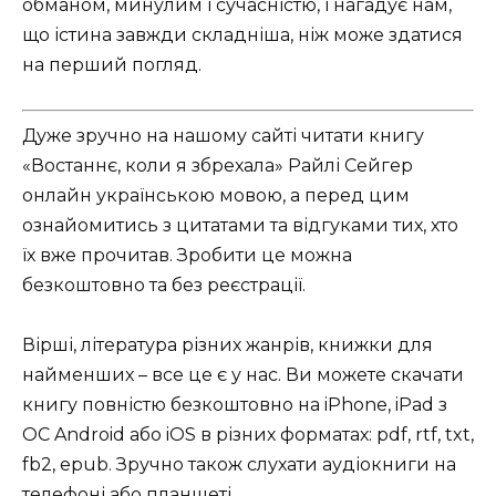
обманом, минулим і сучасністю, і нагадує нам,
що істина завжди складніша, ніж може здатися
на перший погляд.
Дуже зручно на нашому сайті читати книгу
«Востаннє, коли я збрехала» Райлі Сейгер
онлайн українською мовою, а перед цим
ознайомитись з цитатами та відгуками тих, хто
їх вже прочитав. Зробити це можна
безкоштовно та без реєстрації.
Вірші, література різних жанрів, книжки для
найменших – все це є у нас. Ви можете скачати
книгу повністю безкоштовно на iPhone, iPad з
ОС Android або iOS в різних форматах: pdf, rtf, txt,
fb2, epub. Зручно також слухати аудіокниги на
телефоні або планшеті.