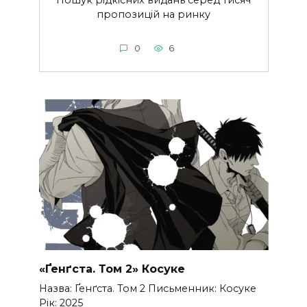
Пошук рідкісних видань серед тисяч
пропозицій на ринку
0
6
«Ґенґста. Том 2» Косуке
Назва: Ґенґста. Том 2 Письменник: Косуке
Рік: 2025