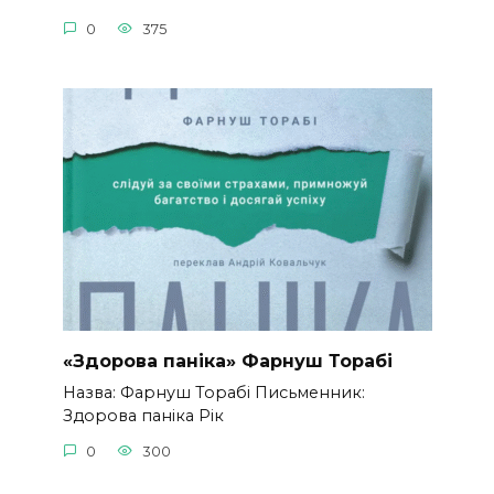
0
375
«Здорова паніка» Фарнуш Торабі
Назва: Фарнуш Торабі Письменник:
Здорова паніка Рік
0
300