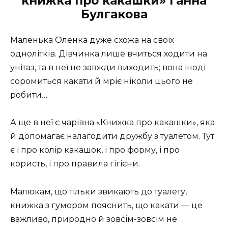
книжка про какашки» Ганна
Булгакова
Маленька Оленка дуже схожа на своїх
однолітків. Дівчинка лише вчиться ходити на
унітаз, та в неї не завжди виходить; вона іноді
соромиться какати й мріє ніколи цього не
робити…
А ще в неї є чарівна «Книжка про какашки», яка
й допомагає налагодити дружбу з туалетом. Тут
є і про колір какашок, і про форму, і про
користь, і про правила гігієни.
Малюкам, що тільки звикають до туалету,
книжка з гумором пояснить, що какати — це
важливо, природно й зовсім-зовсім не