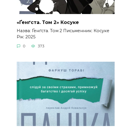
«Ґенґста. Том 2» Косуке
Назва: Ґенґста. Том 2 Письменник: Косуке
Рік: 2025
0
373