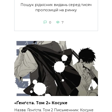
Пошук рідкісних видань серед тисяч
пропозицій на ринку
0
7
«Ґенґста. Том 2» Косуке
Назва: Ґенґста. Том 2 Письменник: Косуке