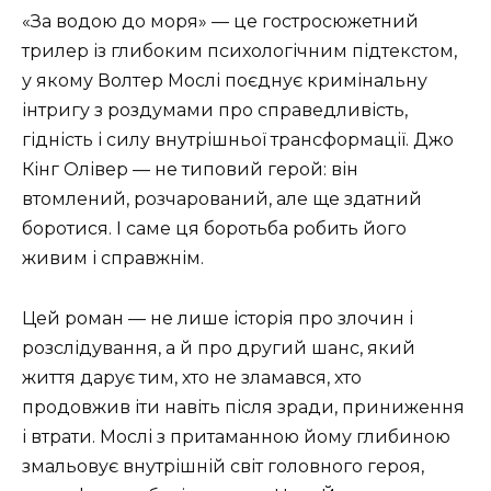
«За водою до моря» — це гостросюжетний
трилер із глибоким психологічним підтекстом,
у якому Волтер Мослі поєднує кримінальну
інтригу з роздумами про справедливість,
гідність і силу внутрішньої трансформації. Джо
Кінг Олівер — не типовий герой: він
втомлений, розчарований, але ще здатний
боротися. І саме ця боротьба робить його
живим і справжнім.
Цей роман — не лише історія про злочин і
розслідування, а й про другий шанс, який
життя дарує тим, хто не зламався, хто
продовжив іти навіть після зради, приниження
і втрати. Мослі з притаманною йому глибиною
змальовує внутрішній світ головного героя,