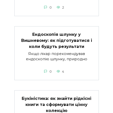
0
2
Ендоскопія шлунку у
Вишневому: як підготуватися і
коли будуть результати
Якщо лікар порекомендував
ендоскопію шлунку, природно
0
4
Букіністика: як знайти рідкісні
книги та сформувати цінну
колекцію