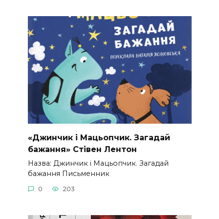
«Джинчик і Мацьопчик. Загадай
бажання» Стівен Лентон
Назва: Джинчик і Мацьопчик. Загадай
бажання Письменник
0
203