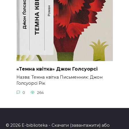
«Темна квітка» Джон Голсуорсі
Назва: Темна квітка Письменник: Джон
Голсуорсі Рік
0
264
© 2026 E-biblioteka - Скачати (завантажити) або