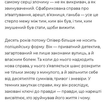
самому серці злочину — не як викривач, а як
звинувачений. Сфабрикована справа про
зґвалтування, арешт, в’язниця, ганьба — усе це
стерло межу між тим, ким він був, і тим, ким
змушений був стати, щоби вижити.
Десять років потому Олівер більше не носить
поліцейську форму. Він — приватний детектив,
загартований не лише законами вулиць, а й
власним болем. Та коли до нього надходить
нова справа, у нього з’являється шанс розкрити
не тільки змову з минулого, а й звільнити себе
від десятиліття сумнівів, тривог і зневіри. У
темних закутках справи, яку він розслідує,
заховані ключі до правди — правди, що нарешті
висвітлює, хто зруйнував його життя і чому.