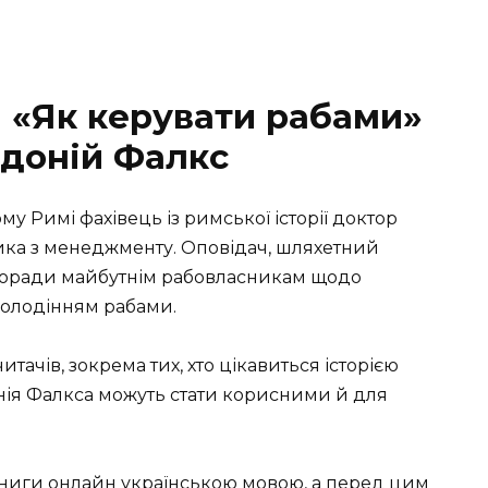
и «Як керувати рабами»
ідоній Фалкс
 Римі фахівець із римської історії доктор
ика з менеджменту. Оповідач, шляхетний
поради майбутнім рабовласникам щодо
 володінням рабами.
ачів, зокрема тих, хто цікавиться історією
нія Фалкса можуть стати корисними й для
книги онлайн українською мовою, а перед цим