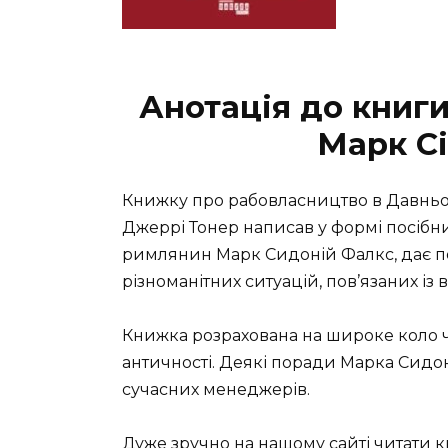
Анотація до книг
Марк С
Книжку про рабовласництво в Давньому
Джеррі Тонер написав у формі посібн
римлянин Марк Сидоній Фалкс, дає 
різноманітних ситуацій, пов’язаних із
Книжка розрахована на широке коло чит
античності. Деякі поради Марка Сидо
сучасних менеджерів.
Дуже зручно на нашому сайті читати 