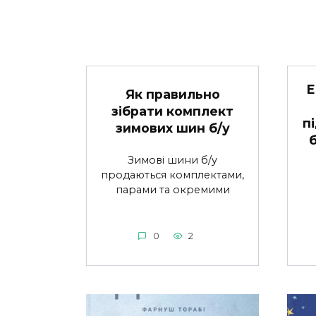
Е
Як правильно
зібрати комплект
п
зимових шин б/у
Зимові шини б/у
продаються комплектами,
парами та окремими
0
2