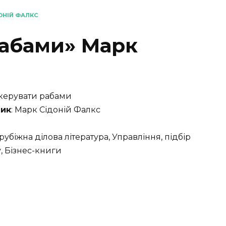
ОНІЙ ФАЛКС
рабами» Марк
 керувати рабами
ик
: Марк Сідоній Фалкс
арубіжна ділова література, Управління, підбір
, Бізнес-книги