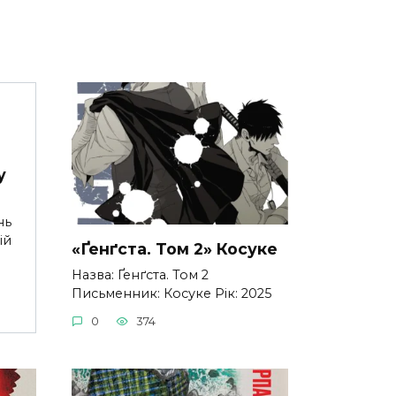
у
нь
ій
«Ґенґста. Том 2» Косуке
Назва: Ґенґста. Том 2
Письменник: Косуке Рік: 2025
0
374