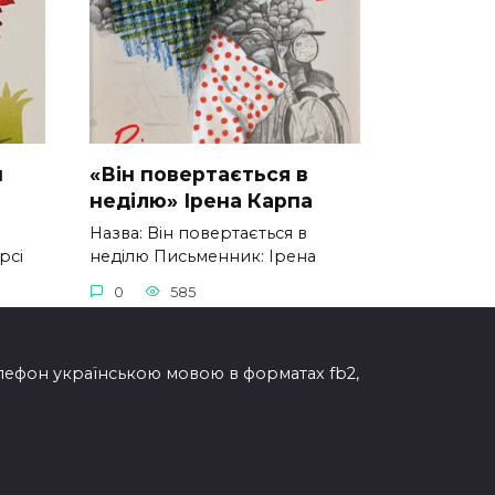
н
«Він повертається в
неділю» Ірена Карпа
Назва: Він повертається в
рсі
неділю Письменник: Ірена
0
585
елефон українською мовою в форматах fb2,