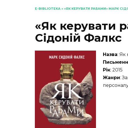
E-BIBLIOTEKA
»
«ЯК КЕРУВАТИ РАБАМИ» МАРК СІД
«Як керувати 
Сідоній Фалкс
Назва
: Як
Письменн
Рік
: 2015
Жанри
: З
персоналу