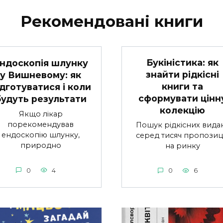
Рекомендовані книги
Букіністика: як
ндоскопія шлунку
знайти рідкісні
у Вишневому: як
книги та
ідготуватися і коли
сформувати цінн
будуть результати
колекцію
Якщо лікар
порекомендував
Пошук рідкісних вида
ендоскопію шлунку,
серед тисяч пропозиц
природно
на ринку
0
4
0
6