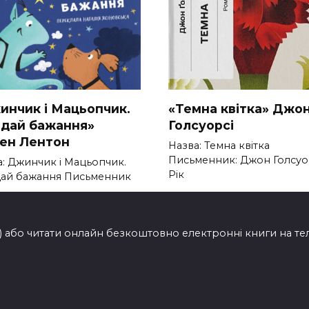
инчик і Мацьопчик.
«Темна квітка» Джо
адай бажання»
Голсуорсі
вен Лентон
Назва: Темна квітка
Письменник: Джон Голсуо
а: Джинчик і Мацьопчик.
Рік
дай бажання Письменник
0
262
201
ти) або читати онлайн безкоштовно електронні книги на т