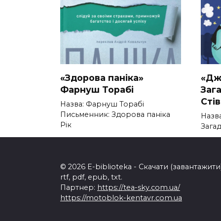
«Здорова паніка»
«Дж
Фарнуш Торабі
Заг
Сті
Назва: Фарнуш Торабі
Письменник: Здорова паніка
Назв
Рік
Зага
0
300
0
© 2026 E-biblioteka - Скачати (завантажи
rtf, pdf, epub, txt.
Партнер:
https://tea-sky.com.ua/
https://motoblok-kentavr.com.ua