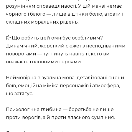
розумінням справедливості. У цій манзі немає
чорного і білого — лише відтінки болю, втрати і
складних моральних рішень.
💥 Що робить цей омнібус особливим?
Динамічний, жорсткий сюжет з несподіваними
поворотами — тут гинуть навіть ті, кого ви
вважаєте головними героями.
Неймовірна візуальна мова: деталізовані сцени
боїв, емоційна міміка персонажів і атмосфера,
що затягує.
Психологічна глибина — боротьба не лише
проти ворогів, а й проти власного сумління.