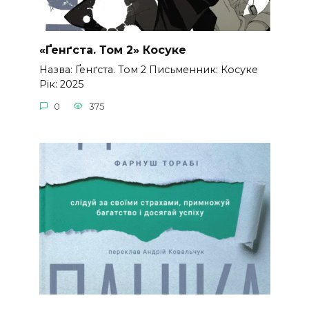
«Ґенґста. Том 2» Косуке
Назва: Ґенґста. Том 2 Письменник: Косуке
Рік: 2025
0
375