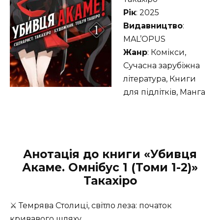
Рік
: 2025
Видавництво
:
MAL’OPUS
Жанр
: Комікси,
Сучасна зарубіжна
література, Книги
для підлітків, Манга
Анотація до книги «Убивця
Акаме. Омнібус 1 (Томи 1-2)»
Такахіро
⚔️ Темрява Столиці, світло леза: початок
кривавого шляху