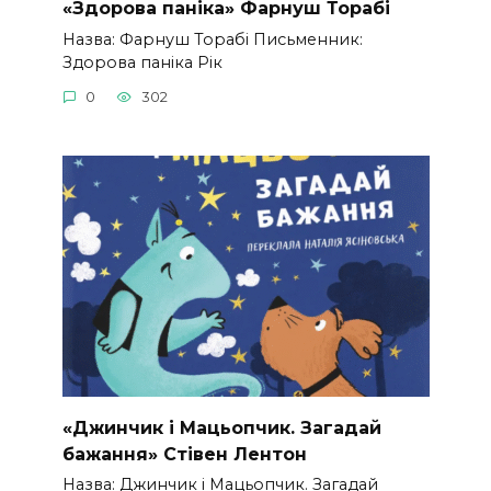
«Здорова паніка» Фарнуш Торабі
Назва: Фарнуш Торабі Письменник:
Здорова паніка Рік
0
302
«Джинчик і Мацьопчик. Загадай
бажання» Стівен Лентон
Назва: Джинчик і Мацьопчик. Загадай