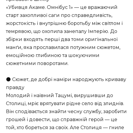
«Убивця Акаме. Омнібус 1» — це вражаючий
старт захопливої саги про справедливість,
жорстокість і внутрішню боротьбу між світлом і
темрявою, що охопила занепалу Імперію. До
збірки входять перші два томи оригінальної
манґи, яка прославилася потужним сюжетом,
емоційною глибиною та шокуючими
сюжетними поворотами.
🌑 Сюжет, де добрі наміри народжують криваву
правду
Молодий і наївний Тацумі, вирушивши до
Столиці, мріє врятувати рідне село від злиднів.
Він сподівається знайти чесну службу, заробити
грошей і довести, що справжній герой — це
той, хто бореться за своїх. Але Столиця — гниле