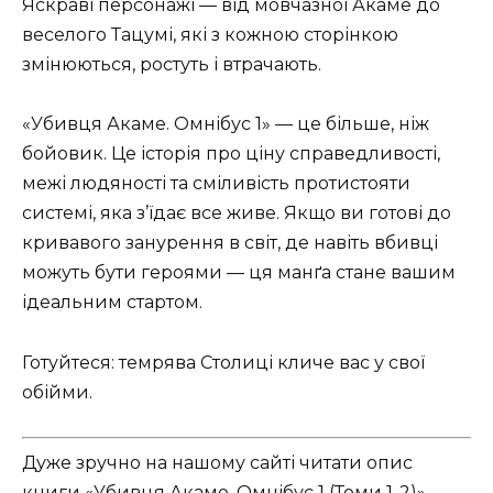
Яскраві персонажі — від мовчазної Акаме до
веселого Тацумі, які з кожною сторінкою
змінюються, ростуть і втрачають.
«Убивця Акаме. Омнібус 1» — це більше, ніж
бойовик. Це історія про ціну справедливості,
межі людяності та сміливість протистояти
системі, яка з’їдає все живе. Якщо ви готові до
кривавого занурення в світ, де навіть вбивці
можуть бути героями — ця манґа стане вашим
ідеальним стартом.
Готуйтеся: темрява Столиці кличе вас у свої
обійми.
Дуже зручно на нашому сайті читати опис
книги «Убивця Акаме. Омнібус 1 (Томи 1-2)»