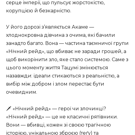
серце імперії, що пульсує жорстокістю,
корупцією й безкарністю.
У його дорозі з’являється Акаме —
хлоднокровна дівчина з очима, які бачили
занадто багато. Вона — частина таємничої групи
«Нічний рейд», що вбиває не заради грошей, а
щоб викорінити зло, яке стало системою. Саме з
цього моменту життя Тацумі змінюється
назавжди: ідеали стикаються з реальністю, а
вибір між добром і злом перестає бути
очевидним.
🗡️ «Нічний рейд» — герої чи злочинці?
«Нічний рейд» — це не класичні рятівники.
Вони — вбивці, кожен зі своєю трагічною
історією, унікальною зброєю (теґу) та