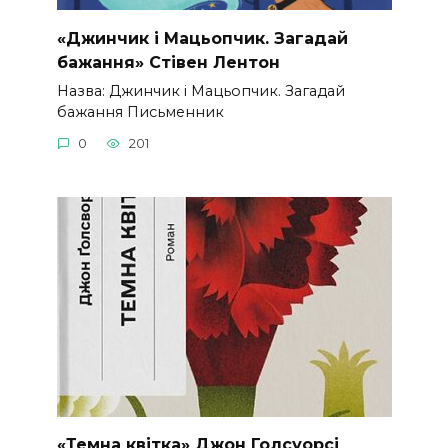
«Джинчик і Мацьопчик. Загадай
бажання» Стівен Лентон
Назва: Джинчик і Мацьопчик. Загадай
бажання Письменник
0
201
«Темна квітка» Джон Голсуорсі