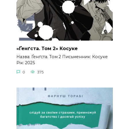
«Ґенґста. Том 2» Косуке
Назва: Ґенґста. Том 2 Письменник: Косуке
Рік: 2025
0
375