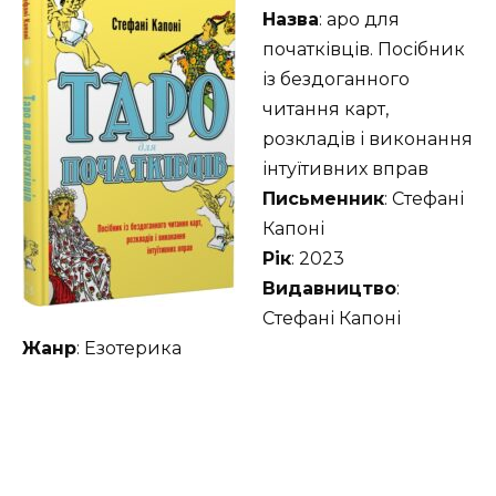
Назва
: аро для
початківців. Посібник
із бездоганного
читання карт,
розкладів і виконання
інтуїтивних вправ
Письменник
: Стефані
Капоні
Рік
: 2023
Видавництво
:
Стефані Капоні
Жанр
: Езотерика