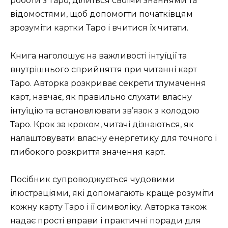
роботи з Таро, ділиться своїми знаннями та
відомостями, щоб допомогти початківцям
зрозуміти картки Таро і вчитися їх читати.
Книга наголошує на важливості інтуїції та
внутрішнього сприйняття при читанні карт
Таро. Авторка розкриває секрети тлумачення
карт, навчає, як правильно слухати власну
інтуїцію та встановлювати зв’язок з колодою
Таро. Крок за кроком, читачі дізнаються, як
налаштовувати власну енергетику для точного і
глибокого розкриття значення карт.
Посібник супроводжується чудовими
ілюстраціями, які допомагають краще розуміти
кожну карту Таро і її символіку. Авторка також
надає прості вправи і практичні поради для