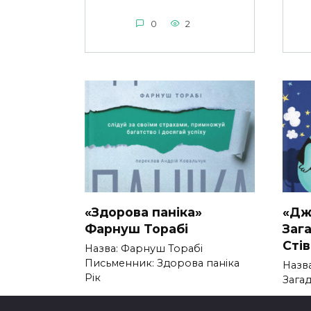
0
2
«Здорова паніка»
«Дж
Фарнуш Торабі
Заг
Сті
Назва: Фарнуш Торабі
Письменник: Здорова паніка
Назв
Рік
Зага
0
300
0