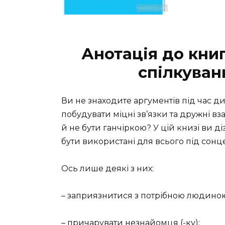
Анотація до книг
спілкуван
Ви не знаходите аргументів під час ди
побудувати міцні зв’язки та дружні в
й не бути ганчіркою? У цій книзі ви ді
бути використані для всього під сонц
Ось лише деякі з них:
– заприязнитися з потрібною людино
– причарувати незнайомця (-ку);