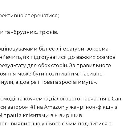
ефективно сперечатися;
и та «брудних» трюків.
ціновувачами бізнес-літератури, зокрема,
нґ вчить, як підготуватися до важких розмов
езультату для обох сторін. За правильного
стояння може бути позитивним, пасивно-
уля, а довіра і повага зростатимуть».
аємодії та коучем із діалогового навчання в Сан-
ся автором #1 на Amazon у жанрі нон-фікшн зі
ої праці з клієнтами він вирішив
ог і виявив, що у нього є чим поділитися з