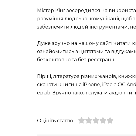
Містер Кінґ зосередився на використан
розуміння людської комунікації, щоб з
забезпечити людей інструментами, не
Дуже зручно на нашому сайті читати 
ознайомитись з цитатами та відгуками 
безкоштовно та без реєстрації.
Вірші, література різних жанрів, книж
скачати книги на iPhone, iPad з ОС Andro
epub. Зручно також слухати аудіокниги
Оцініть статтю