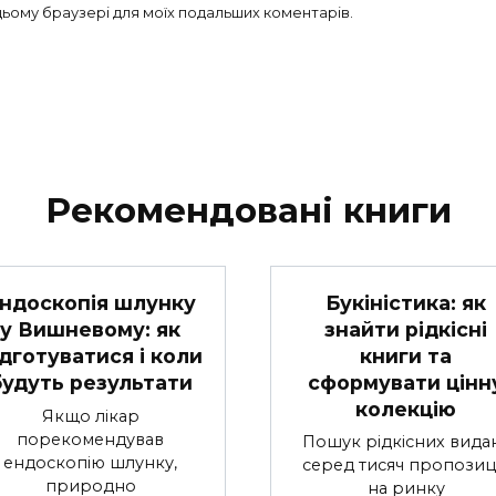
в цьому браузері для моїх подальших коментарів.
Рекомендовані книги
Букіністика: як
ндоскопія шлунку
знайти рідкісні
у Вишневому: як
книги та
ідготуватися і коли
сформувати цінн
будуть результати
колекцію
Якщо лікар
порекомендував
Пошук рідкісних вида
ендоскопію шлунку,
серед тисяч пропозиц
природно
на ринку