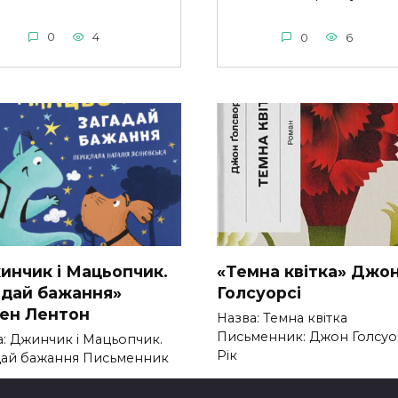
0
4
0
6
инчик і Мацьопчик.
«Темна квітка» Джо
адай бажання»
Голсуорсі
вен Лентон
Назва: Темна квітка
Письменник: Джон Голсуо
а: Джинчик і Мацьопчик.
Рік
дай бажання Письменник
0
263
203