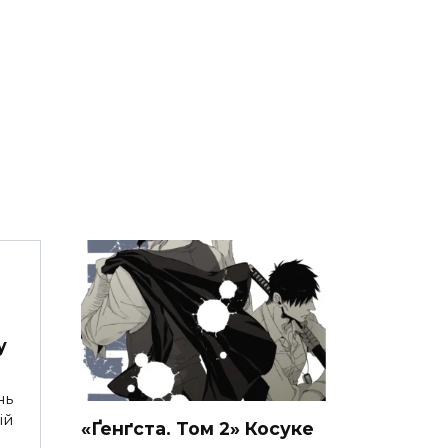
у
нь
ій
«Ґенґста. Том 2» Косуке