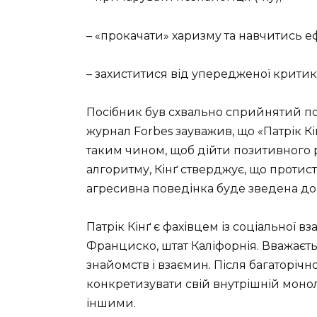
– «прокачати» харизму та навчитись 
– захиститися від упередженої критик
Посібник був схвально сприйнятий по
журнал Forbes зауважив, що «Патрік Кі
таким чином, щоб дійти позитивного р
алгоритму, Кінґ стверджує, що проти
агресивна поведінка буде зведена до н
Патрік Кінґ є фахівцем із соціальної вз
Франциско, штат Каліфорнія. Вважаєть
знайомств і взаємин. Після багаторічн
конкретизувати свій внутрішній монол
іншими.