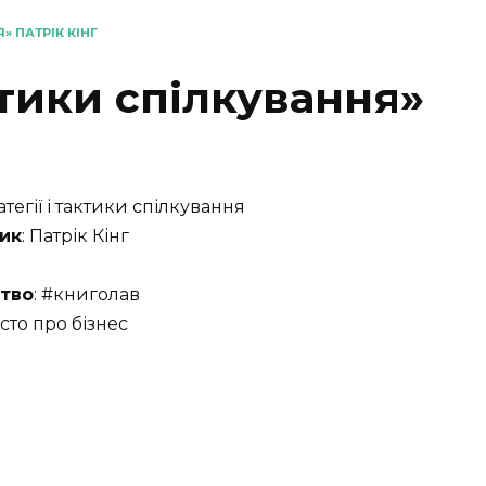
» ПАТРІК КІНГ
ктики спілкування»
ратегії і тактики спілкування
ик
: Патрік Кінг
тво
: #книголав
осто про бізнес