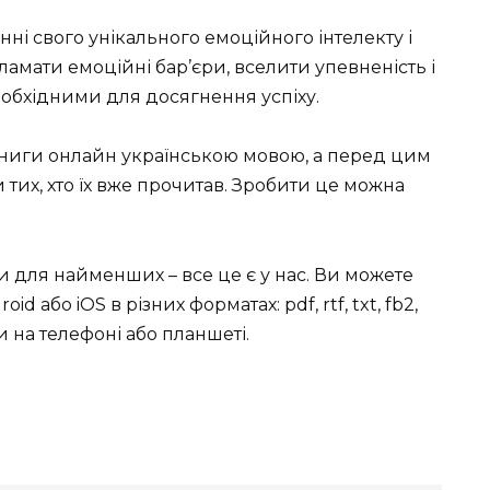
ні свого унікального емоційного інтелекту і
ламати емоційні бар’єри, вселити упевненість і
обхідними для досягнення успіху.
книги онлайн українською мовою, а перед цим
тих, хто їх вже прочитав. Зробити це можна
ки для найменших – все це є у нас. Ви можете
id або iOS в різних форматах: pdf, rtf, txt, fb2,
 на телефоні або планшеті.