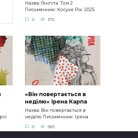
Назва: Ґенґста. Том 2
Письменник: Косуке Рік: 2025
0
375
н
«Він повертається в
неділю» Ірена Карпа
Назва: Він повертається в
рсі
неділю Письменник: Ірена
0
585