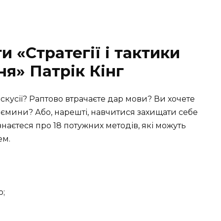
и «Стратегії і тактики
ня» Патрік Кінг
скусії? Раптово втрачаєте дар мови? Ви хочете
заємини? Або, нарешті, навчитися захищати себе
знаєтеся про 18 потужних методів, які можуть
ем.
ю;