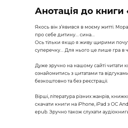
Анотація до книги 
Якось він з’явився в моєму житті. Мо
про себе дитину… сина…
Ось тільки якщо я живу щирими почутт
суперечку… Для нього це лише гра в ч
Дуже зручно на нашому сайті читати 
ознайомитись з цитатами та відгуками 
безкоштовно та без реєстрації.
Вірші, література різних жанрів, книж
скачати книги на iPhone, iPad з ОС Andro
epub. Зручно також слухати аудіокниги