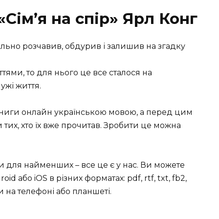
«Сім’я на спір» Ярл Конг
рально розчавив, обдурив і залишив на згадку
ями, то для нього це все сталося на
ужі життя.
книги онлайн українською мовою, а перед цим
тих, хто їх вже прочитав. Зробити це можна
ки для найменших – все це є у нас. Ви можете
id або iOS в різних форматах: pdf, rtf, txt, fb2,
 на телефоні або планшеті.