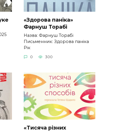
уке
«Здорова паніка»
Фарнуш Торабі
025
Назва: Фарнуш Торабі
Письменник: Здорова паніка
Рік
0
300
«Тисяча різних