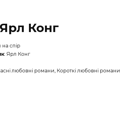
 Ярл Конг
я на спір
ик
: Ярл Конг
часні любовні романи, Короткі любовні романи