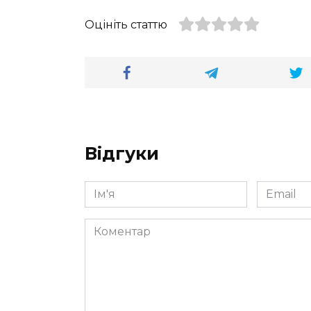
Оцініть статтю
Відгуки
Ім'я
Email
*
*
Коментар