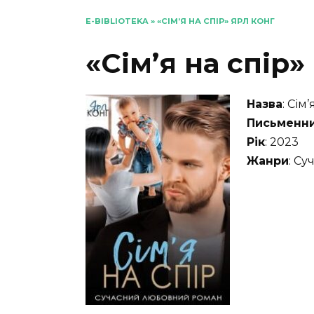
E-BIBLIOTEKA
»
«СІМ’Я НА СПІР» ЯРЛ КОНГ
«Сім’я на спір»
Назва
: Сім’
Письменн
Рік
: 2023
Жанри
: Су