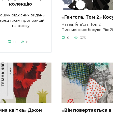
колекцію
ошук рідкісних видань
«Ґенґста. Том 2» Кос
еред тисяч пропозицій
Назва: Ґенґста. Том 2
на ринку
Письменник: Косуке Рік: 2
0
373
0
6
мна квітка» Джон
«Він повертається в