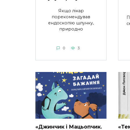
Якщо лікар
порекомендував
П
ендоскопію шлунку,
с
природно
0
3
«Джинчик і Мацьопчик.
«Те