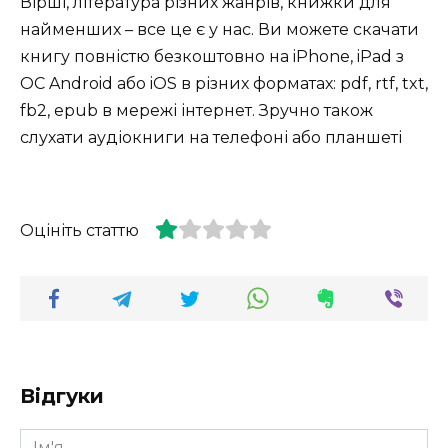
Вірші, література різних жанрів, книжки для
найменших – все це є у нас. Ви можете скачати
книгу повністю безкоштовно на iPhone, iPad з
ОС Android або iOS в різних форматах: pdf, rtf, txt,
fb2, epub в мережі інтернет. Зручно також
слухати аудіокниги на телефоні або планшеті
Оцініть статтю
Відгуки
Ім'я