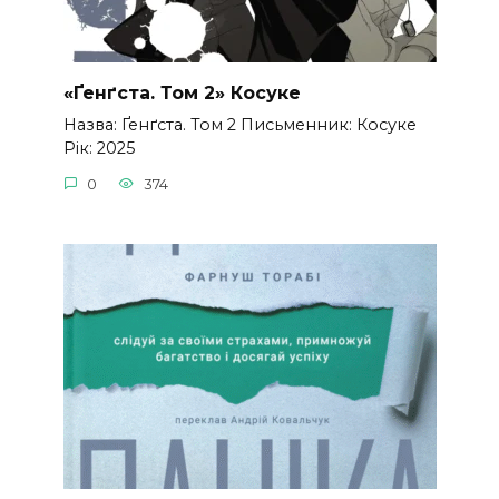
«Ґенґста. Том 2» Косуке
Назва: Ґенґста. Том 2 Письменник: Косуке
Рік: 2025
0
374