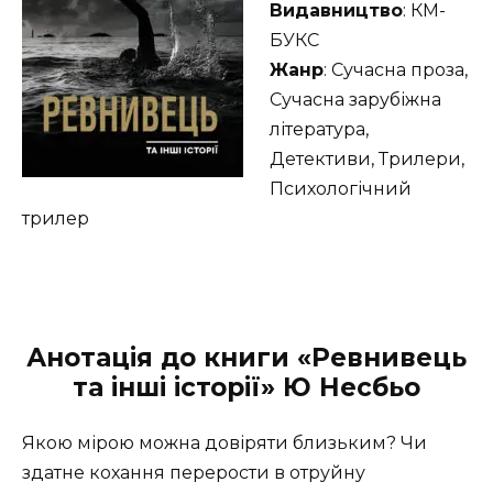
Видавництво
: КМ-
БУКС
Жанр
: Сучасна проза,
Сучасна зарубіжна
література,
Детективи, Трилери,
Психологічний
трилер
Анотація до книги «Ревнивець
та інші історії» Ю Несбьо
Якою мірою можна довіряти близьким? Чи
здатне кохання перерости в отруйну