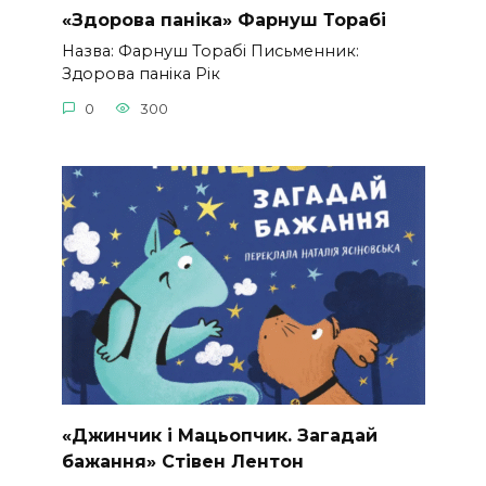
«Здорова паніка» Фарнуш Торабі
Назва: Фарнуш Торабі Письменник:
Здорова паніка Рік
0
300
«Джинчик і Мацьопчик. Загадай
бажання» Стівен Лентон