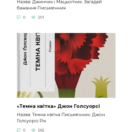
Назва: Джинчик і Мацьопчик. Загадай
бажання Письменник
0
201
«Темна квітка» Джон Голсуорсі
Назва: Темна квітка Письменник: Джон
Голсуорсі Рік
0
262