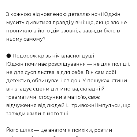
З кожною відновленою деталлю ночі Юджін
мусить дивитися правді у вічі: що, якщо зло не
проникло в його дім ззовні, а завжди було в
ньому самому?
🌑 Подорож крізь ніч власної душі
Юджін починає розслідування — не для поліції,
не для суспільства, а для себе. Він сам собі
детектив, обвинувач і свідок. У пошуках істини
він згадує сцени дитинства, складні й
травматичні стосунки з матір’ю, своє
відчуження від людей і… тривожні імпульси, що
завжди жили в його тіні.
Його шлях — це анатомія психіки, розтин