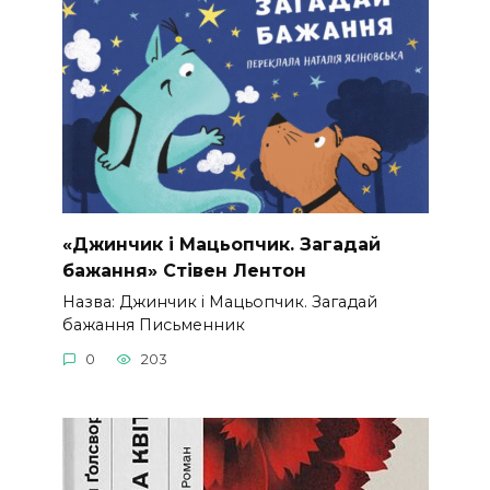
«Джинчик і Мацьопчик. Загадай
бажання» Стівен Лентон
Назва: Джинчик і Мацьопчик. Загадай
бажання Письменник
0
203