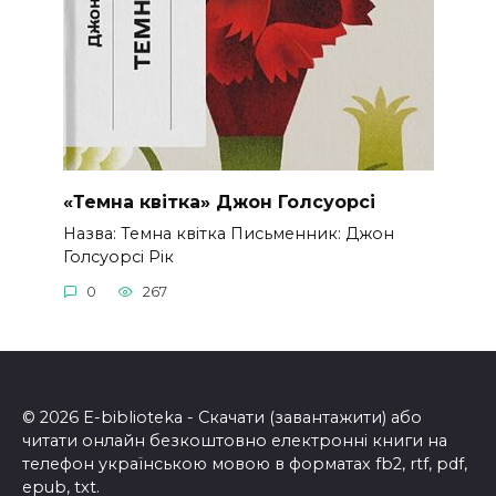
«Темна квітка» Джон Голсуорсі
Назва: Темна квітка Письменник: Джон
Голсуорсі Рік
0
267
© 2026 E-biblioteka - Скачати (завантажити) або
читати онлайн безкоштовно електронні книги на
телефон українською мовою в форматах fb2, rtf, pdf,
epub, txt.