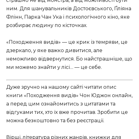
страшно не від монстра, а від можливості бути
ним. Для шанувальників Достоєвського, Ґіліяна
Флінн, Парка Чан Ука і психологічного кіно, яке
розбирає людину по кісточках.
«Походження видів» — це крик із темряви, це
дзеркало, у яке важко дивитися, але
неможливо відвернутися. Бо найстрашніше, що
ми можемо знайти у лісі… — це себе.
Дуже зручно на нашому сайті читати опис
книги «Походження видів» Чон Юджон онлайн,
а перед цим ознайомитись з цитатами та
відгуками тих, хто їх вже прочитав. Зробити це
можна безкоштовно та без реєстрації.
Вірші, література різних жанрів, книжки для