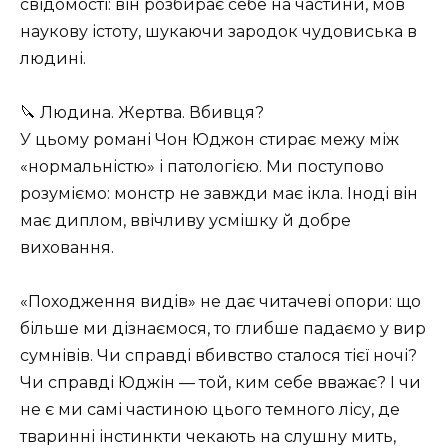
свідомості: він розбирає себе на частини, мов
наукову істоту, шукаючи зародок чудовиська в
людині.
🔪 Людина. Жертва. Вбивця?
У цьому романі Чон Юджон стирає межу між
«нормальністю» і патологією. Ми поступово
розуміємо: монстр не завжди має ікла. Іноді він
має диплом, ввічливу усмішку й добре
виховання.
«Походження видів» не дає читачеві опори: що
більше ми дізнаємося, то глибше падаємо у вир
сумнівів. Чи справді вбивство сталося тієї ночі?
Чи справді Юджін — той, ким себе вважає? І чи
не є ми самі частиною цього темного лісу, де
тваринні інстинкти чекають на слушну мить,