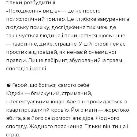
тільки розбудити її…
«Походження видів» — це не просто
психологічний трилер. Це глибоке занурення в
людську психіку, дослідження тих меж, де
закінчується людина і починається щось інше
— тваринне, дике, страшне. У цій історії немає
простих відповідей, як немає й очевидної
правди. Лише лабіринт, збудований із травм,
спогадів і крові.
🧠 Герой, що боїться самого себе
Юджін — блискучий, стриманий,
інтелектуальний юнак. Але він прокидається в
квартирі, залитій кров’ю. Його мати — жорстоко
вбита, а в його свідомості зяє діра. Жодного
спогаду. Жодного пояснення. Тільки він, тиша і
страх.