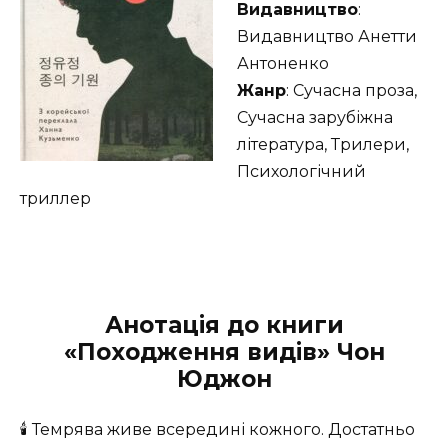
Видавництво
:
Видавництво Анетти
Антоненко
Жанр
: Сучасна проза,
Сучасна зарубіжна
література, Трилери,
Психологічний
триллер
Анотація до книги
«Походження видів» Чон
Юджон
🕯 Темрява живе всередині кожного. Достатньо