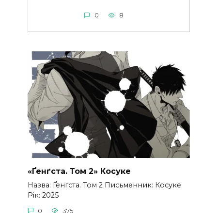
0
8
«Ґенґста. Том 2» Косуке
Назва: Ґенґста. Том 2 Письменник: Косуке
Рік: 2025
0
375