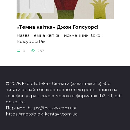
«Темна квітка» Джон Голсуорсі
Назва: Темна квітка Письменник: Джон
Голсуорсі Рік
0
267
© 2026 E-biblioteka - Скачати (завантажити) або
читати онлайн безкоштовно електронні книги на
телефон українською мовою в форматах fb2, rtf, pdf,
epub, txt.
Партнер:
https://tea-sky.com.ua/
https://motoblok-kentavr.com.ua