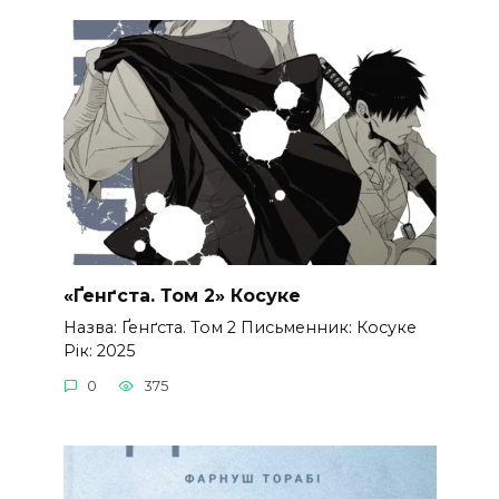
«Ґенґста. Том 2» Косуке
Назва: Ґенґста. Том 2 Письменник: Косуке
Рік: 2025
0
375