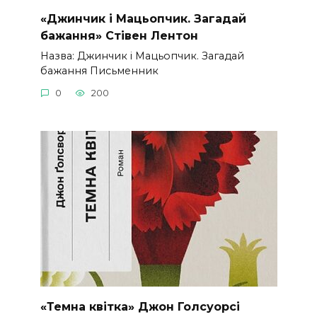
«Джинчик і Мацьопчик. Загадай
бажання» Стівен Лентон
Назва: Джинчик і Мацьопчик. Загадай
бажання Письменник
0
200
«Темна квітка» Джон Голсуорсі