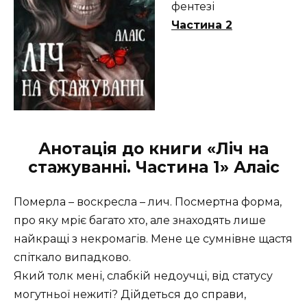
фентезі
Частина 2
Анотація до книги «Ліч на
стажуванні. Частина 1» Алаіс
Померла – воскресла – лич. Посмертна форма,
про яку мріє багато хто, але знаходять лише
найкращі з некромагів. Мене це сумнівне щастя
спіткало випадково.
Який толк мені, слабкій недоучці, від статусу
могутньої нежиті? Дійдеться до справи,