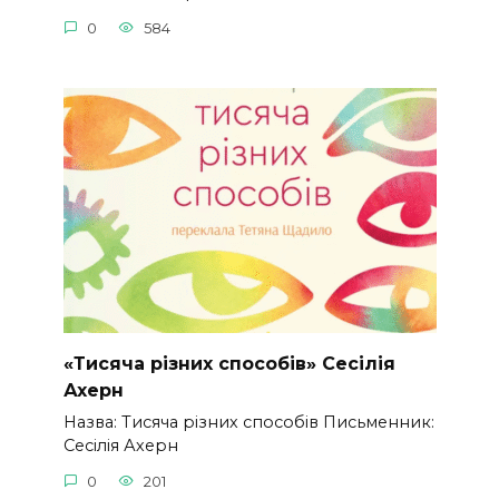
0
584
«Тисяча різних способів» Сесілія
Ахерн
Назва: Тисяча різних способів Письменник:
Сесілія Ахерн
0
201