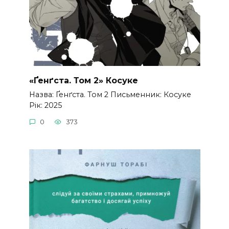
«Ґенґста. Том 2» Косуке
Назва: Ґенґста. Том 2 Письменник: Косуке
Рік: 2025
0
373