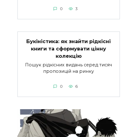
0
3
Букіністика: як знайти рідкісні
книги та сформувати цінну
колекцію
Пошук рідкісних видань серед тисяч
пропозицій на ринку
0
6