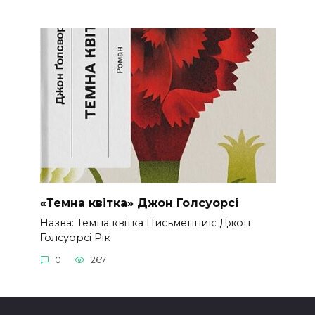
«Темна квітка» Джон Голсуорсі
Назва: Темна квітка Письменник: Джон
Голсуорсі Рік
0
267