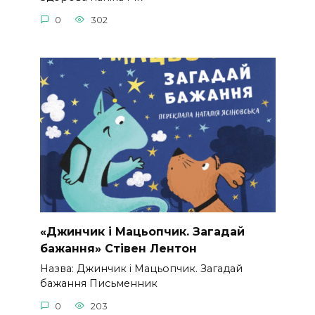
0
302
«Джинчик і Мацьопчик. Загадай
бажання» Стівен Лентон
Назва: Джинчик і Мацьопчик. Загадай
бажання Письменник
0
203