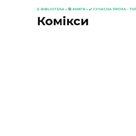
E-BIBLIOTEKA
»
📚 КНИГИ
»
✔️ СУЧАСНА ПРОЗА - ТО
Комікси
«Ґенґста. Том 2»
Косуке
0
375
«Given. Том 1» Нацукі
Кідзу