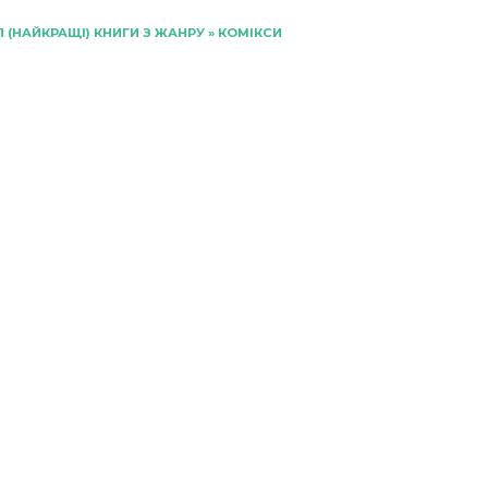
П (НАЙКРАЩІ) КНИГИ З ЖАНРУ
»
КОМІКСИ
«Маус» Арт
Шпіґельман
0
111
«Шановна Ліго
Справедливості»