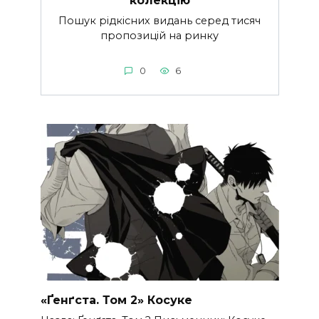
колекцію
Пошук рідкісних видань серед тисяч
пропозицій на ринку
0
6
«Ґенґста. Том 2» Косуке