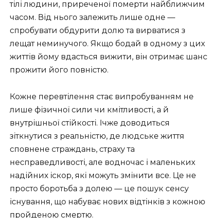
тілі людини, приреченої померти найближчим
часом. Від нього залежить лише одне —
спробувати обдурити долю та вирватися з
лещат неминучого. Якщо бодай в одному з цих
життів йому вдасться вижити, він отримає шанс
прожити його повністю.
Кожне перевтілення стає випробуванням не
лише фізичної сили чи кмітливості, а й
внутрішньої стійкості. Ічже доводиться
зіткнутися з реальністю, де людське життя
сповнене страждань, страху та
несправедливості, але водночас і маленьких
надійних іскор, які можуть змінити все. Це не
просто боротьба з долею — це пошук сенсу
існування, що набуває нових відтінків з кожною
пройденою смертю.