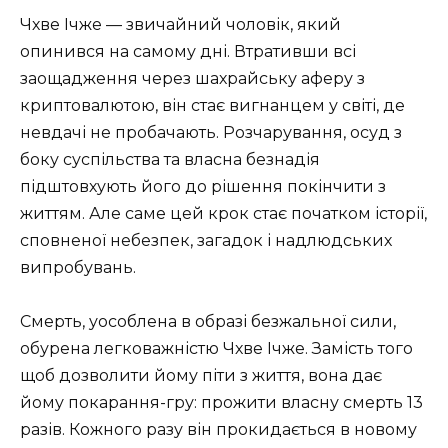
Чхве Ічже — звичайний чоловік, який
опинився на самому дні. Втративши всі
заощадження через шахрайську аферу з
криптовалютою, він стає вигнанцем у світі, де
невдачі не пробачають. Розчарування, осуд з
боку суспільства та власна безнадія
підштовхують його до рішення покінчити з
життям. Але саме цей крок стає початком історії,
сповненої небезпек, загадок і надлюдських
випробувань.
Смерть, уособлена в образі безжальної сили,
обурена легковажністю Чхве Ічже. Замість того
щоб дозволити йому піти з життя, вона дає
йому покарання-гру: прожити власну смерть 13
разів. Кожного разу він прокидається в новому