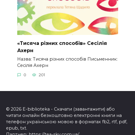
«Тисяча різних способів» Сесілія
Ахерн
Назва: Тисяча різних способів Письменник:
Сесілія Ахерн
0
201
© 2026 E-biblioteka - Скачати (завантажити) або
читати онлайн безкоштовно електронні книги на
телефон українською мовою в форматах fb2, rtf, pdf,
epub, txt.
Партнер:
https://tea-sky.com.ua/