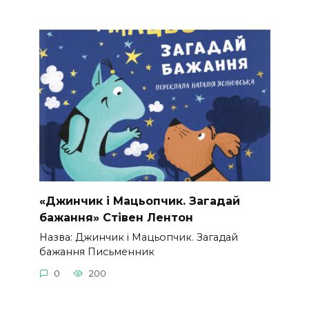
«Джинчик і Мацьопчик. Загадай
бажання» Стівен Лентон
Назва: Джинчик і Мацьопчик. Загадай
бажання Письменник
0
200