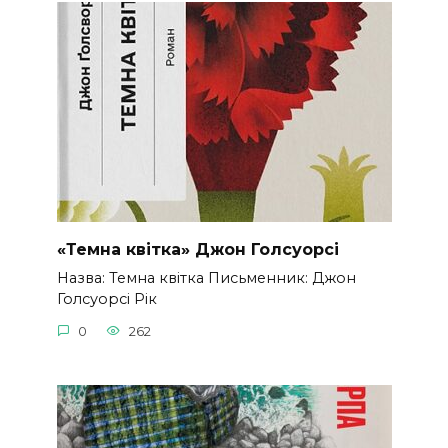
«Темна квітка» Джон Голсуорсі
Назва: Темна квітка Письменник: Джон
Голсуорсі Рік
0
262