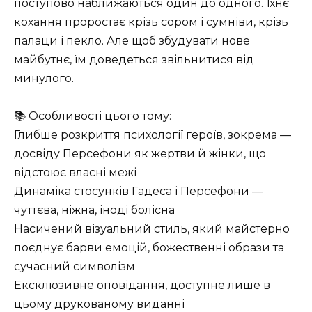
поступово наближаються один до одного. Їхнє
кохання проростає крізь сором і сумніви, крізь
палаци і пекло. Але щоб збудувати нове
майбутнє, їм доведеться звільнитися від
минулого.
📚 Особливості цього тому:
Глибше розкриття психології героїв, зокрема —
досвіду Персефони як жертви й жінки, що
відстоює власні межі
Динаміка стосунків Гадеса і Персефони —
чуттєва, ніжна, іноді болісна
Насичений візуальний стиль, який майстерно
поєднує барви емоцій, божественні образи та
сучасний символізм
Ексклюзивне оповідання, доступне лише в
цьому друкованому виданні