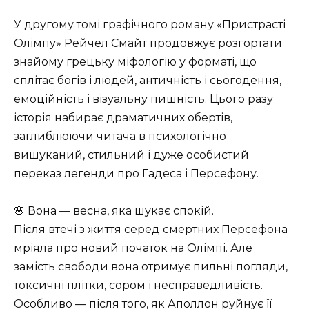
У другому томі графічного роману «Пристрасті
Олімпу» Рейчел Смайт продовжує розгортати
знайому грецьку міфологію у форматі, що
сплітає богів і людей, античність і сьогодення,
емоційність і візуальну пишність. Цього разу
історія набирає драматичних обертів,
заглиблюючи читача в психологічно
вишуканий, стильний і дуже особистий
переказ легенди про Гадеса і Персефону.
🌸 Вона — весна, яка шукає спокій.
Після втечі з життя серед смертних Персефона
мріяла про новий початок на Олімпі. Але
замість свободи вона отримує пильні погляди,
токсичні плітки, сором і несправедливість.
Особливо — після того, як Аполлон руйнує її