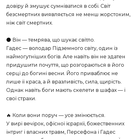
довіру й змушує сумніватися в собі. Світ
безсмертних виявляється не менш жорстоким,
ніж світ смертних.
⚫ Він — темрява, що шукає світло.
Гадес — володар Підземного світу, один із
наймогутніших богів. Але навіть він не здатен
придушити почуття, що розгораються в його
серці до богині весни. Його приваблює не
лише її краса, а й вразливість, сила, щирість.
Однак навіть боги мають скелети в шафах — і
свої страхи.
🔥 Коли вони поруч — усе змінюється.
У вирі вечірок, офісної ієрархії, божественних
інтриг і власних травм, Персефона і Гадес