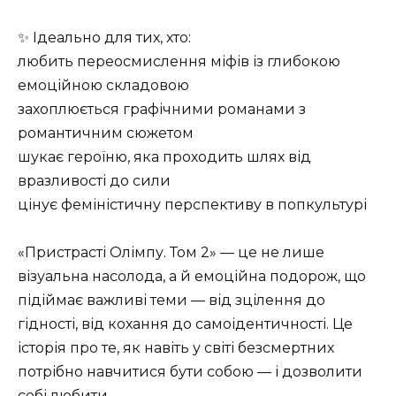
✨ Ідеально для тих, хто:
любить переосмислення міфів із глибокою
емоційною складовою
захоплюється графічними романами з
романтичним сюжетом
шукає героїню, яка проходить шлях від
вразливості до сили
цінує феміністичну перспективу в попкультурі
«Пристрасті Олімпу. Том 2» — це не лише
візуальна насолода, а й емоційна подорож, що
підіймає важливі теми — від зцілення до
гідності, від кохання до самоідентичності. Це
історія про те, як навіть у світі безсмертних
потрібно навчитися бути собою — і дозволити
собі любити.