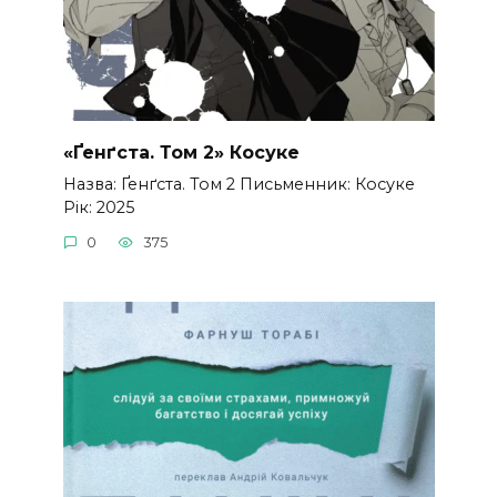
«Ґенґста. Том 2» Косуке
Назва: Ґенґста. Том 2 Письменник: Косуке
Рік: 2025
0
375