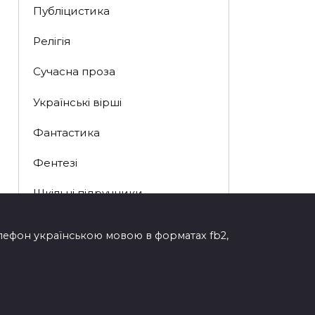
Публіцистика
Релігія
Сучасна проза
Українські вірші
Фантастика
Фентезі
Шкільні підручники
елефон українською мовою в форматах fb2,