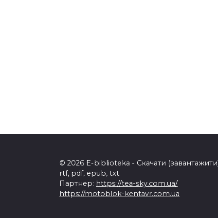
© 2026 E-biblioteka - Скачати (завантажи
rtf, pdf, epub, txt.
Партнер:
https://tea-sky.com.ua/
https://motoblok-kentavr.com.ua