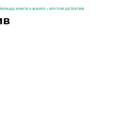
НАЙКРАЩІ) КНИГИ З ЖАНРУ
»
КРУТОЙ ДЕТЕКТИВ
ив
«Приходить смерть у
Марлов» Роберт
Тарагуд
0
21
«Упир. Книга 1» Сергій
Пономаренко
0
291