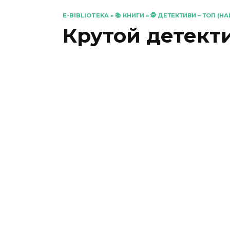
E-BIBLIOTEKA
»
📚 КНИГИ
»
🕵️ ДЕТЕКТИВИ – ТОП (
Крутой детект
«Марловський
кримінальний клуб»
Роберт Тарагуд
0
56
«Порожні могили»
Тарас Мельник
0
797