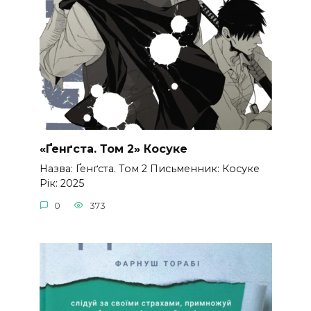
«Ґенґста. Том 2» Косуке
Назва: Ґенґста. Том 2 Письменник: Косуке
Рік: 2025
0
373