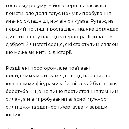
гострому розуму. У його серці палає жага
помсти, але доля готує йому випробування
значно складніші, ніж він очікував. Рута ж, на
перший погляд, проста дівчина, яка доглядає
дивних істот у палаці імператора. Її сила — у
доброті й чистоті серця, які стають тим світлом,
що може змінити хід історії.
Розділені простором, але пов’язані
невидимими нитками долі, ці двоє стають
ключовими фігурами у битві за майбутнє. Їхня
боротьба — це не лише протистояння темним
силам, а й випробування власної мужності,
сили духу та здатності жертвувати заради
інших.