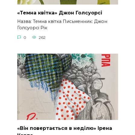
«Темна квітка» Джон Голсуорсі
Назва: Темна квітка Письменник: Джон
Голсуорсі Рік
0
262
«Він повертається в неділю» Ірена