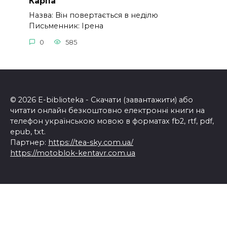
Карпа
Назва: Він повертається в неділю
Письменник: Ірена
0
585
© 2026 E-biblioteka - Скачати (завантажити) або
читати онлайн безкоштовно електронні книги на
телефон українською мовою в форматах fb2, rtf, pdf,
epub, txt.
Партнер:
https://tea-sky.com.ua/
https://motoblok-kentavr.com.ua