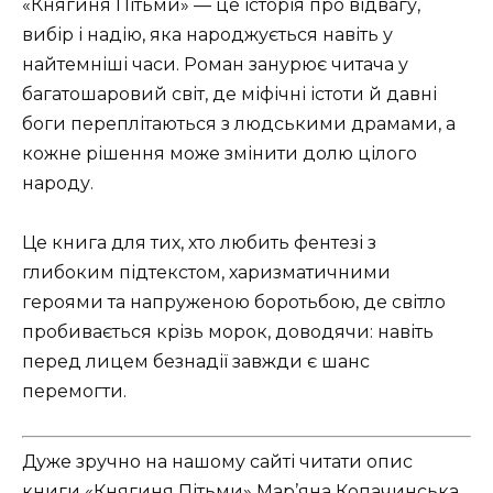
«Княгиня Пітьми» — це історія про відвагу,
вибір і надію, яка народжується навіть у
найтемніші часи. Роман занурює читача у
багатошаровий світ, де міфічні істоти й давні
боги переплітаються з людськими драмами, а
кожне рішення може змінити долю цілого
народу.
Це книга для тих, хто любить фентезі з
глибоким підтекстом, харизматичними
героями та напруженою боротьбою, де світло
пробивається крізь морок, доводячи: навіть
перед лицем безнадії завжди є шанс
перемогти.
Дуже зручно на нашому сайті читати опис
книги «Княгиня Пітьми» Мар’яна Копачинська