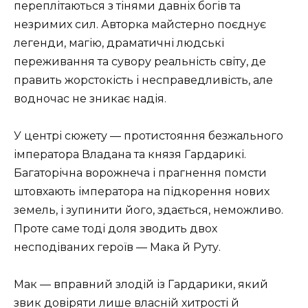
переплітаються з тінями давніх богів та
незримих сил. Авторка майстерно поєднує
легенди, магію, драматичні людські
переживання та сувору реальність світу, де
править жорстокість і несправедливість, але
водночас не зникає надія.
У центрі сюжету — протистояння безжального
імператора Владана та князя Гардарикі.
Багаторічна ворожнеча і прагнення помсти
штовхають імператора на підкорення нових
земель, і зупинити його, здається, неможливо.
Проте саме тоді доля зводить двох
несподіваних героїв — Мака й Руту.
Мак — вправний злодій із Гардарики, який
звик довіряти лише власній хитрості й