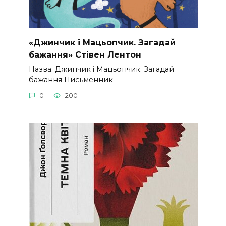
«Джинчик і Мацьопчик. Загадай
бажання» Стівен Лентон
Назва: Джинчик і Мацьопчик. Загадай
бажання Письменник
0
200