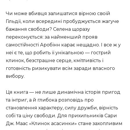
Чи може вбивця залишатися вірною своїй
Гільдії, коли всередині пробуджується жагуче
бажання свободи? Селена щоразу
переконується: за найменший прояв
самостійності Аробінн карає нещадно. І все ж у
неї є те, що робить її унікальною — гострий
клинок, безстрашне серце, кмітливість і
готовність ризикувати всім заради власного
вибору.
Ця книга — не лише динамічна історія пригод
та інтриг, а й глибока розповідь про
становлення характеру, силу дружби, вірність
собі та ціну свободи. Для прихильників Сари
Дж. Маас «Клинок асасинки» стане захопливим