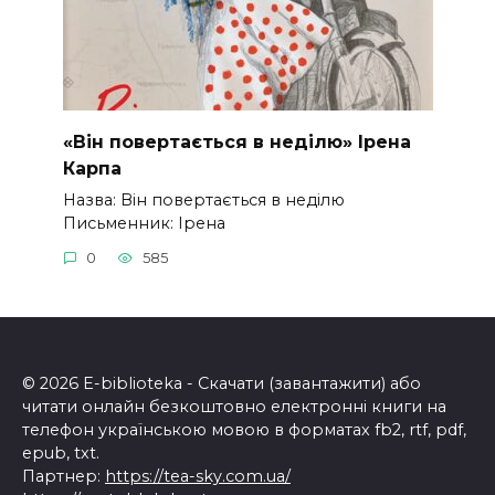
«Він повертається в неділю» Ірена
Карпа
Назва: Він повертається в неділю
Письменник: Ірена
0
585
© 2026 E-biblioteka - Скачати (завантажити) або
читати онлайн безкоштовно електронні книги на
телефон українською мовою в форматах fb2, rtf, pdf,
epub, txt.
Партнер:
https://tea-sky.com.ua/