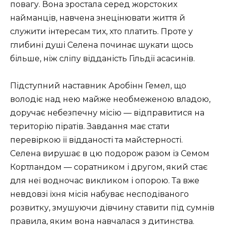
повагу. Вона зростала серед жорстоких
найманців, навчена знецінювати життя й
служити інтересам тих, хто платить. Проте у
глибині душі Селена починає шукати щось
більше, ніж сліпу відданість Гільдії асасинів.
Підступний наставник Аробінн Гемел, що
володіє над нею майже необмеженою владою,
доручає небезпечну місію — відправитися на
територію піратів. Завдання має стати
перевіркою її відданості та майстерності.
Селена вирушає в цю подорож разом із Семом
Кортландом — соратником і другом, який стає
для неї водночас викликом і опорою. Та вже
невдовзі їхня місія набуває несподіваного
розвитку, змушуючи дівчину ставити під сумнів
правила, яким вона навчалася з дитинства.