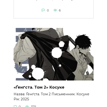
0
6
«Ґенґста. Том 2» Косуке
Назва: Ґенґста. Том 2 Письменник: Косуке
Рік: 2025
0
375