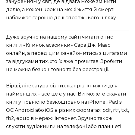
зануренням у світ, де відвага може змінити
долю, а кожен крок на межі життя й смерті
наближає героїню до її справжнього шляху.
Дуже зручно на нашому сайті читати опис
книги «Клинок асасинки» Сара Дж. Маас
онлайн, а перед цим ознайомитись з цитатами
та відгуками тих, хто їх вже прочитав. Зробити
це можна безкоштовно та без реєстрації.
Вірші, література різних жанрів, книжки для
найменших – все це є у нас. Ви можете скачати
книгу повністю безкоштовно на iPhone, iPad з
ОС Android або iOS в різних форматах: pdf, rtf, txt,
fb2, epub в мережі інтернет. Зручно також
слухати аудіокниги на телефоні або планшеті