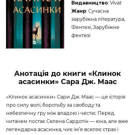
Видавництво
: Vivat
Жанр
: Сучасна
зарубіжна література,
Фентезі, Зарубіжне
фентезі
Анотація до книги «Клинок
асасинки» Сара Дж. Маас
«Клинок асасинки» Сари Дж. Маас — це історія
про силу волі, боротьбу за свободу та
небезпечну гру між владою і честю. Перед
читачем постає Селена Сардотін — юна, але вже
легендарна асасинка, чиє ім’я вселяє страх і