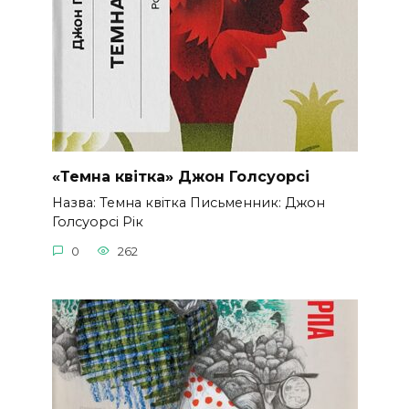
«Темна квітка» Джон Голсуорсі
Назва: Темна квітка Письменник: Джон
Голсуорсі Рік
0
262