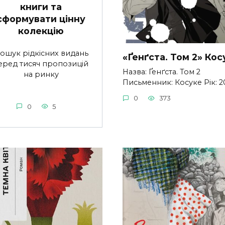
книги та
сформувати цінну
колекцію
ошук рідкісних видань
«Ґенґста. Том 2» Кос
еред тисяч пропозицій
Назва: Ґенґста. Том 2
на ринку
Письменник: Косуке Рік: 2
0
373
0
5