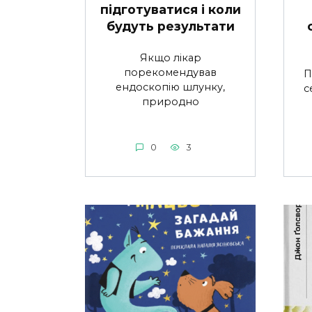
підготуватися і коли
будуть результати
Якщо лікар
порекомендував
П
ендоскопію шлунку,
с
природно
0
3