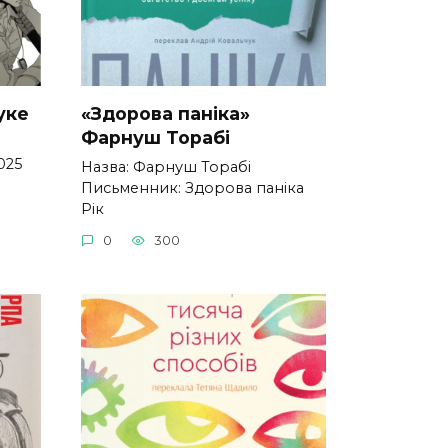
уке
«Здорова паніка»
Фарнуш Торабі
025
Назва: Фарнуш Торабі
Письменник: Здорова паніка
Рік
0
300