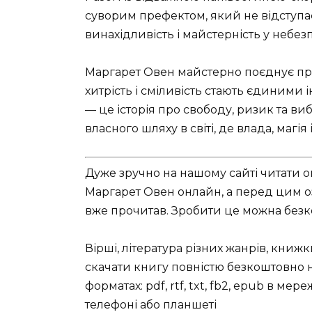
суворим префектом, який не відступає
винахідливість і майстерність у небез
Маргарет Овен майстерно поєднує приг
хитрість і сміливість стають єдиними
— це історія про свободу, ризик та в
власного шляху в світі, де влада, магі
Дуже зручно на нашому сайті читати о
Маргарет Овен онлайн, а перед цим оз
вже прочитав. Зробити це можна безко
Вірші, література різних жанрів, книж
скачати книгу повністю безкоштовно на
форматах: pdf, rtf, txt, fb2, epub в ме
телефоні або планшеті