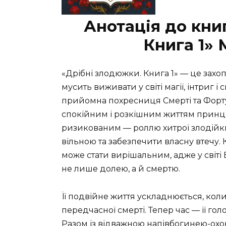
Анотація до кни
Книга 1»
«Дрібні злодюжки. Книга 1» — це зах
мусить виживати у світі магії, інтриг 
прийомна похресниця Смерті та Форт
спокійним і розкішним життям принц
ризикованим — роллю хитрої злодійки
вільною та забезпечити власну втечу.
може стати вирішальним, адже у світі 
не лише долею, а й смертю.
Її подвійне життя ускладнюється, коли
передчасної смерті. Тепер час — її г
Разом із відважною напівбогинею-ох