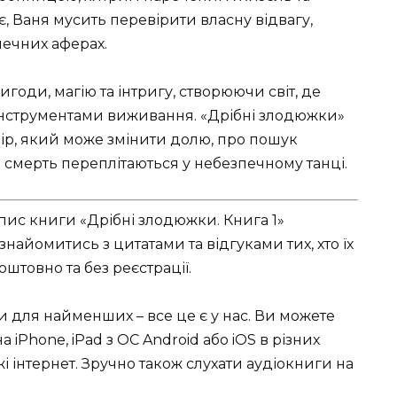
, Ваня мусить перевірити власну відвагу,
печних аферах.
оди, магію та інтригу, створюючи світ, де
 інструментами виживання. «Дрібні злодюжки»
ибір, який може змінити долю, про пошук
я і смерть переплітаються у небезпечному танці.
пис книги «Дрібні злодюжки. Книга 1»
найомитись з цитатами та відгуками тих, хто їх
штовно та без реєстрації.
ки для найменших – все це є у нас. Ви можете
 iPhone, iPad з ОС Android або iOS в різних
режі інтернет. Зручно також слухати аудіокниги на