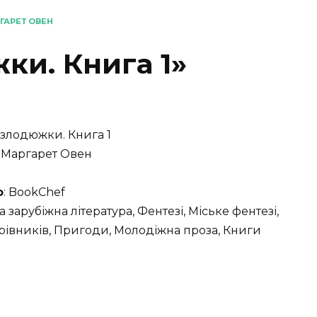
РГАРЕТ ОВЕН
ки. Книга 1»
і злодюжки. Книга 1
: Маргарет Овен
о
: BookChef
а зарубіжна література, Фентезі, Міське фентезі,
рівників, Пригоди, Молодіжна проза, Книги