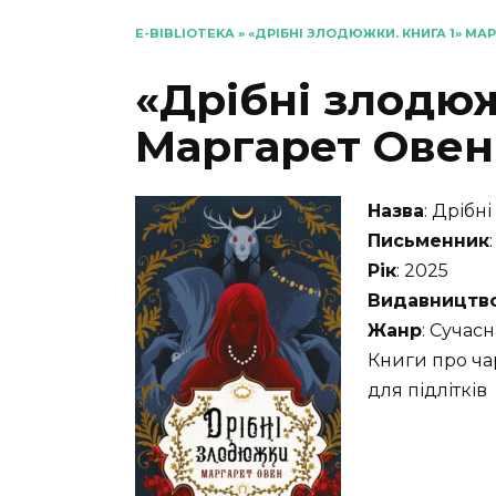
E-BIBLIOTEKA
»
«ДРІБНІ ЗЛОДЮЖКИ. КНИГА 1» МА
«Дрібні злодюж
Маргарет Овен
Назва
: Дрібн
Письменник
Рік
: 2025
Видавництв
Жанр
: Сучасн
Книги про ча
для підлітків