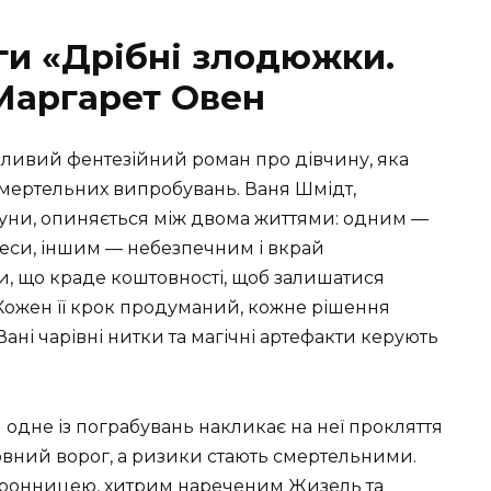
ги «Дрібні злодюжки.
 Маргарет Овен
опливий фентезійний роман про дівчину, яка
і смертельних випробувань. Ваня Шмідт,
уни, опиняється між двома життями: одним —
еси, іншим — небезпечним і вкрай
, що краде коштовності, щоб залишатися
 Кожен її крок продуманий, кожне рішення
Вані чарівні нитки та магічні артефакти керують
 одне із пограбувань накликає на неї прокляття
оловний ворог, а ризики стають смертельними.
оронницею, хитрим нареченим Жизель та