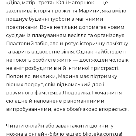
«Діва, матір і третя» Юлії Нагорнюк — це
захоплива історія про життя Марини, яка вміло
поєднує буденні турботи з магічними
практиками. Вона не тільки допомагає новим
сусідам із плануванням весілля та організовує
Пластовий табір, але й рятує історичну пам’ятку
та варить відворотне зілля. Однак найбільше її
непокоїть особисте життя — досі жоден чоловік
не зміг розбудити в ній інтимної пристрасті.
Попри всі виклики, Марина має підтримку
вірних подруг, свій відьомський дар і
розумного фамільяра Людовика. І хоча життя
складне й наповнене різноманітними
випробуваннями, вона обов’язково впорається.
Читати онлайн або завантажити цю книгу
можна в онлайн-бібліотеці ebiblioteka.com.ua!