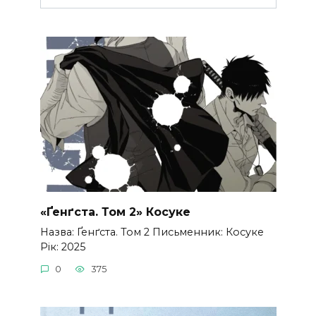
«Ґенґста. Том 2» Косуке
Назва: Ґенґста. Том 2 Письменник: Косуке
Рік: 2025
0
375