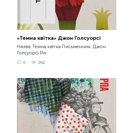
«Темна квітка» Джон Голсуорсі
Назва: Темна квітка Письменник: Джон
Голсуорсі Рік
0
262