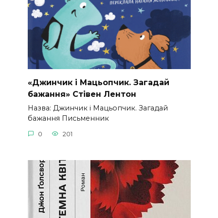
«Джинчик і Мацьопчик. Загадай
бажання» Стівен Лентон
Назва: Джинчик і Мацьопчик. Загадай
бажання Письменник
0
201