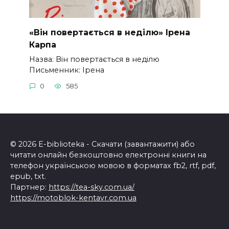
«Він повертається в неділю» Ірена
Карпа
Назва: Він повертається в неділю
Письменник: Ірена
0
585
© 2026 E-biblioteka - Скачати (завантажити) або
читати онлайн безкоштовно електронні книги на
телефон українською мовою в форматах fb2, rtf, pdf,
epub, txt.
Партнер:
https://tea-sky.com.ua/
https://motoblok-kentavr.com.ua