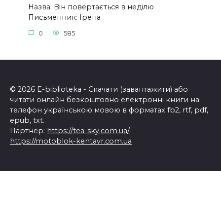
Назва: Він повертається в неділю
Письменник: Ірена
0
585
© 2026 E-biblioteka - Скачати (завантажити) або
читати онлайн безкоштовно електронні книги на
телефон українською мовою в форматах fb2, rtf, pdf,
epub, txt.
Партнер:
https://tea-sky.com.ua/
https://motoblok-kentavr.com.ua