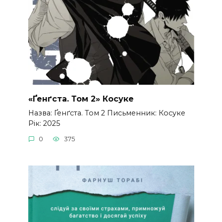
«Ґенґста. Том 2» Косуке
Назва: Ґенґста. Том 2 Письменник: Косуке
Рік: 2025
0
375