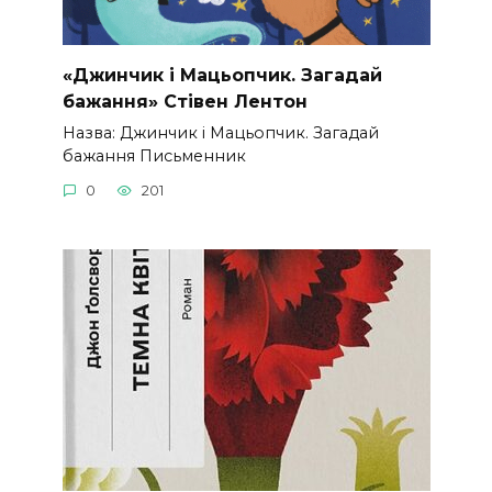
«Джинчик і Мацьопчик. Загадай
бажання» Стівен Лентон
Назва: Джинчик і Мацьопчик. Загадай
бажання Письменник
0
201