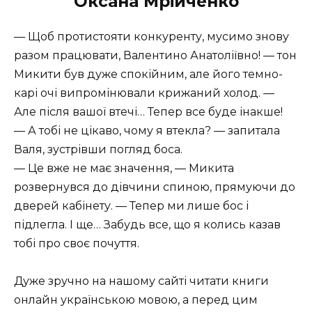
Оксана Мрійченко
— Щоб протистояти конкуренту, мусимо знову
разом працювати, Валентино Анатоліївно!
— тон
Микити був дуже спокійним, але його темно-
карі очі випромінювали крижаний холод.
—
Але після вашої втечі… Тепер все буде інакше!
— А тобі не цікаво, чому я втекла?
— запитала
Валя, зустрівши погляд боса.
— Це вже не має значення, — Микита
розвернувся до дівчини спиною, прямуючи до
дверей кабінету.
— Тепер ми лише бос і
підлегла.
І ще… Забудь все, що я колись казав
тобі про своє почуття.
Дуже зручно на нашому сайті читати книги
онлайн українською мовою, а перед цим