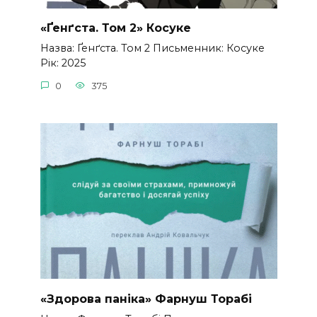
«Ґенґста. Том 2» Косуке
Назва: Ґенґста. Том 2 Письменник: Косуке
Рік: 2025
0
375
«Здорова паніка» Фарнуш Торабі