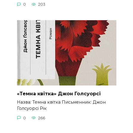
0
203
«Темна квітка» Джон Голсуорсі
Назва: Темна квітка Письменник: Джон
Голсуорсі Рік
0
266