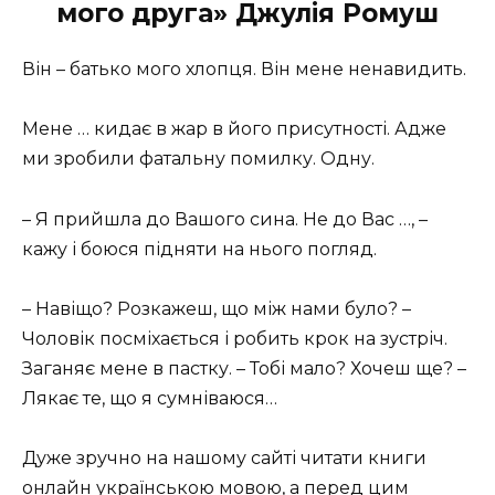
мого друга» Джулія Ромуш
Він – батько мого хлопця. Він мене ненавидить.
Мене … кидає в жар в його присутності. Адже
ми зробили фатальну помилку. Одну.
– Я прийшла до Вашого сина. Не до Вас …, –
кажу і боюся підняти на нього погляд.
– Навіщо? Розкажеш, що між нами було? –
Чоловік посміхається і робить крок на зустріч.
Заганяє мене в пастку. – Тобі мало? Хочеш ще? –
Лякає те, що я сумніваюся…
Дуже зручно на нашому сайті читати книги
онлайн українською мовою, а перед цим