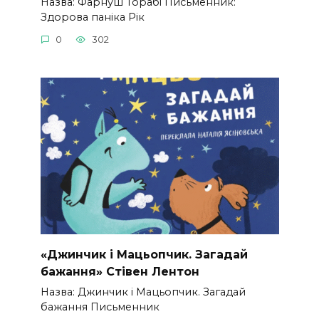
Назва: Фарнуш Торабі Письменник:
Здорова паніка Рік
0
302
«Джинчик і Мацьопчик. Загадай
бажання» Стівен Лентон
Назва: Джинчик і Мацьопчик. Загадай
бажання Письменник