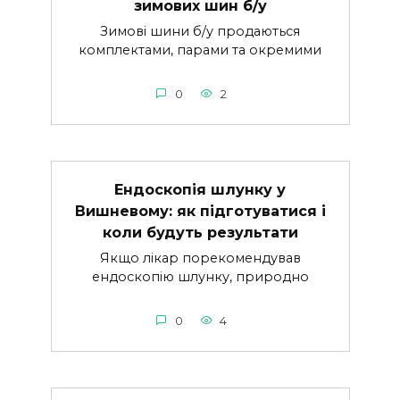
зимових шин б/у
Зимові шини б/у продаються
комплектами, парами та окремими
0
2
Ендоскопія шлунку у
Вишневому: як підготуватися і
коли будуть результати
Якщо лікар порекомендував
ендоскопію шлунку, природно
0
4