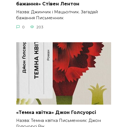
бажання» Стівен Лентон
Назва: Джинчик і Мацьопчик. Загадай
бажання Письменник
0
203
«Темна квітка» Джон Голсуорсі
Назва: Темна квітка Письменник: Джон
Голсуорсі Рік