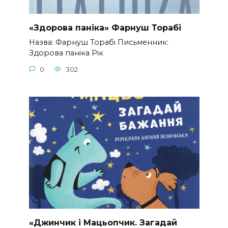
«Здорова паніка» Фарнуш Торабі
Назва: Фарнуш Торабі Письменник:
Здорова паніка Рік
0
302
«Джинчик і Мацьопчик. Загадай