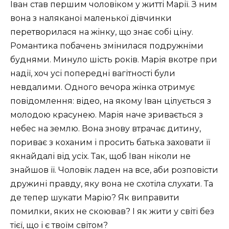
Іван став першим чоловіком у житті Марії. З ним
вона з наляканої маленької дівчинки
перетворилася на жінку, що знає собі ціну.
Романтика побачень змінилася подружніми
буднями. Минуло шість років. Марія вкотре при
надії, хоч усі попередні вагітності були
невдалими. Одного вечора жінка отримує
повідомлення: відео, на якому Іван цілується з
молодою красунею. Марія наче зривається з
небес на землю. Вона знову втрачає дитину,
пориває з коханим і просить батька заховати її
якнайдалі від усіх. Так, щоб Іван ніколи не
знайшов її. Чоловік ладен на все, аби розповісти
дружині правду, яку вона не схотіла слухати. Та
де тепер шукати Марію? Як виправити
помилки, яких не скоював? І як жити у світі без
тієї, що і є твоїм світом?