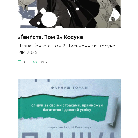
«Ґенґста. Том 2» Косуке
Назва: Ґенґста. Том 2 Письменник: Косуке
Рік: 2025
0
375