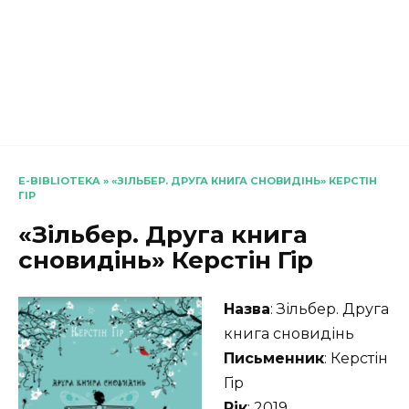
E-BIBLIOTEKA
»
«ЗІЛЬБЕР. ДРУГА КНИГА СНОВИДІНЬ» КЕРСТІН
ГІР
«Зільбер. Друга книга
сновидінь» Керстін Гір
Назва
: Зільбер. Друга
книга сновидінь
Письменник
: Керстін
Гір
Рік
: 2019