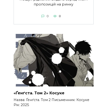
пропозицій на ринку
0
8
«Ґенґста. Том 2» Косуке
Назва: Ґенґста. Том 2 Письменник: Косуке
Рік: 2025