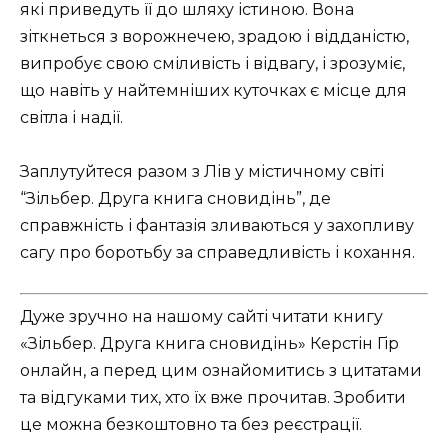
які приведуть її до шляху істиною. Вона
зіткнеться з ворожнечею, зрадою і відданістю,
випробує свою сміливість і відвагу, і зрозуміє,
що навіть у найтемніших куточках є місце для
світла і надії.
Заплутуйтеся разом з Лів у містичному світі
“Зільбер. Друга книга сновидінь”, де
справжність і фантазія зливаються у захопливу
сагу про боротьбу за справедливість і кохання.
Дуже зручно на нашому сайті читати книгу
«Зільбер. Друга книга сновидінь» Керстін Гір
онлайн, а перед цим ознайомитись з цитатами
та відгуками тих, хто їх вже прочитав. Зробити
це можна безкоштовно та без реєстрації.