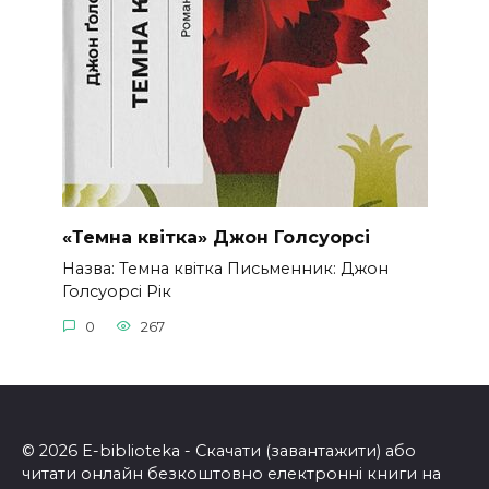
«Темна квітка» Джон Голсуорсі
Назва: Темна квітка Письменник: Джон
Голсуорсі Рік
0
267
© 2026 E-biblioteka - Скачати (завантажити) або
читати онлайн безкоштовно електронні книги на