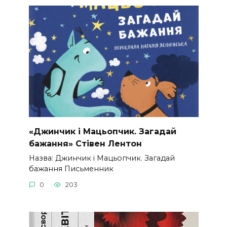
«Джинчик і Мацьопчик. Загадай
бажання» Стівен Лентон
Назва: Джинчик і Мацьопчик. Загадай
бажання Письменник
0
203