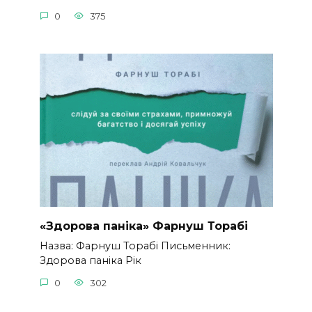
0
375
«Здорова паніка» Фарнуш Торабі
Назва: Фарнуш Торабі Письменник:
Здорова паніка Рік
0
302