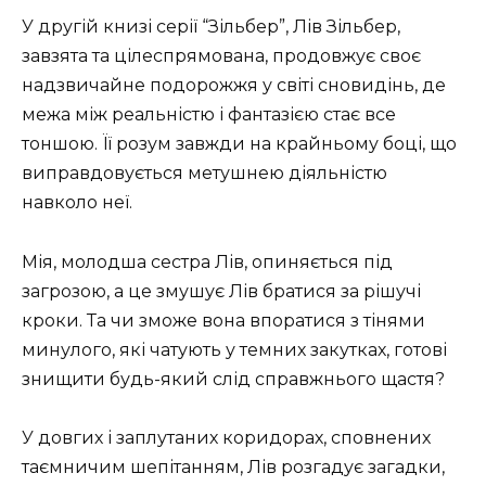
У другій книзі серії “Зільбер”, Лів Зільбер,
завзята та цілеспрямована, продовжує своє
надзвичайне подорожжя у світі сновидінь, де
межа між реальністю і фантазією стає все
тоншою. Її розум завжди на крайньому боці, що
виправдовується метушнею діяльністю
навколо неї.
Мія, молодша сестра Лів, опиняється під
загрозою, а це змушує Лів братися за рішучі
кроки. Та чи зможе вона впоратися з тінями
минулого, які чатують у темних закутках, готові
знищити будь-який слід справжнього щастя?
У довгих і заплутаних коридорах, сповнених
таємничим шепітанням, Лів розгадує загадки,