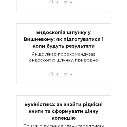
0
4
Ендоскопія шлунку у
Вишневому: як підготуватися і
коли будуть результати
Якщо лікар порекомендував
ендоскопію шлунку, природно
0
4
Букіністика: як знайти рідкісні
книги та сформувати цінну
колекцію
Пошук рідкісних видань серед тисяч