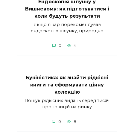
Ендоскопія шлунку у
Вишневому: як підготуватися і
коли будуть результати
Якщо лікар порекомендував
ендоскопію шлунку, природно
0
4
Букіністика: як знайти рідкісні
книги та сформувати цінну
колекцію
Пошук рідкісних видань серед тисяч
пропозицій на ринку
0
8