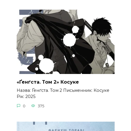
«Ґенґста. Том 2» Косуке
Назва: Ґенґста. Том 2 Письменник: Косуке
Рік: 2025
0
375