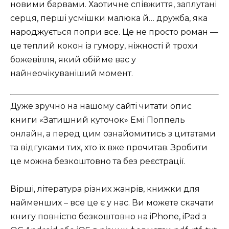
новими барвами. Хаотичне співжиття, заплутані
серця, перші усмішки малюка й… дружба, яка
народжується попри все. Це не просто роман —
це теплий кокон із гумору, ніжності й трохи
божевілля, який обійме вас у
найнеочікуваніший момент.
Дуже зручно на нашому сайті читати опис
книги «Затишний куточок» Емі Поппель
онлайн, а перед цим ознайомитись з цитатами
та відгуками тих, хто їх вже прочитав. Зробити
це можна безкоштовно та без реєстрації.
Вірші, література різних жанрів, книжки для
найменших – все це є у нас. Ви можете скачати
книгу повністю безкоштовно на iPhone, iPad з