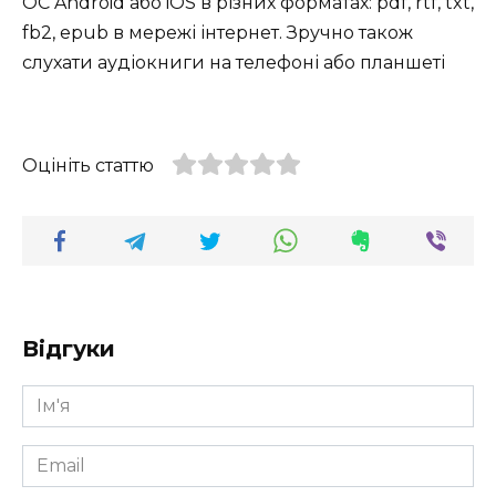
ОС Android або iOS в різних форматах: pdf, rtf, txt,
fb2, epub в мережі інтернет. Зручно також
слухати аудіокниги на телефоні або планшеті
Оцініть статтю
Відгуки
Ім'я
*
Email
*