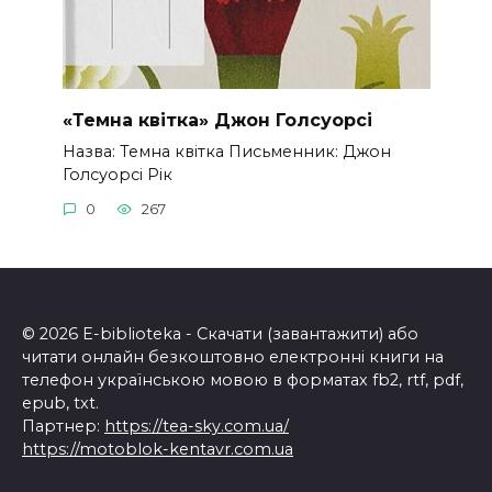
«Темна квітка» Джон Голсуорсі
Назва: Темна квітка Письменник: Джон
Голсуорсі Рік
0
267
© 2026 E-biblioteka - Скачати (завантажити) або
читати онлайн безкоштовно електронні книги на
телефон українською мовою в форматах fb2, rtf, pdf,
epub, txt.
Партнер:
https://tea-sky.com.ua/
https://motoblok-kentavr.com.ua