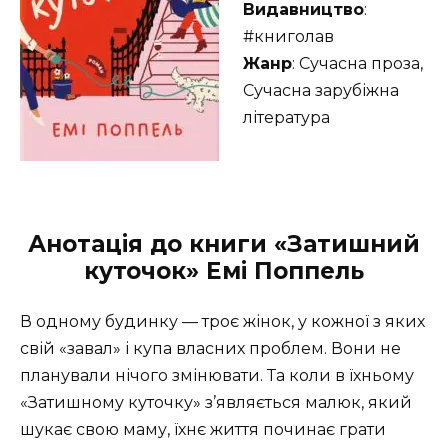
Видавництво
:
#книголав
Жанр
: Сучасна проза,
Сучасна зарубіжна
література
Анотація до книги «Затишний
куточок» Емі Поппель
В одному будинку — троє жінок, у кожної з яких
свій «завал» і купа власних проблем. Вони не
планували нічого змінювати. Та коли в їхньому
«Затишному куточку» з’являється малюк, який
шукає свою маму, їхнє життя починає грати