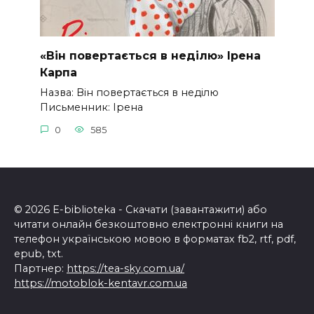
«Він повертається в неділю» Ірена
Карпа
Назва: Він повертається в неділю
Письменник: Ірена
0
585
© 2026 E-biblioteka - Скачати (завантажити) або
читати онлайн безкоштовно електронні книги на
телефон українською мовою в форматах fb2, rtf, pdf,
epub, txt.
Партнер:
https://tea-sky.com.ua/
https://motoblok-kentavr.com.ua