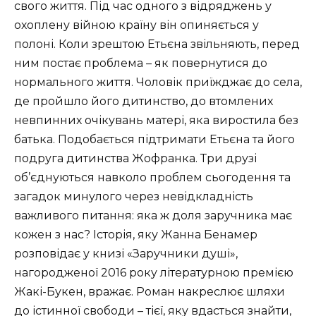
свого життя. Під час одного з відряджень у
охоплену війною країну він опиняється у
полоні. Коли зрештою Етьєна звільняють, перед
ним постає проблема – як повернутися до
нормального життя. Чоловік приїжджає до села,
де пройшло його дитинство, до втомлених
невпинних очікувань матері, яка виростила без
батька. Подобається підтримати Етьєна та його
подруга дитинства Жофранка. Три друзі
об’єднуються навколо проблем сьогодення та
загадок минулого через невідкладність
важливого питання: яка ж доля заручника має
кожен з нас? Історія, яку Жанна Бенамер
розповідає у книзі «Заручники душі»,
нагородженої 2016 року літературною премією
Жакі-Букен, вражає. Роман накреслює шляхи
до істинної свободи – тієї, яку вдасться знайти,