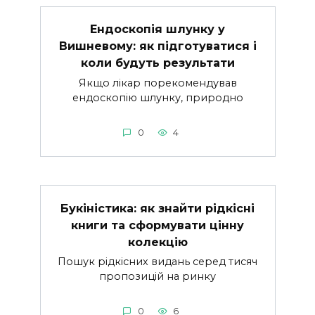
Ендоскопія шлунку у
Вишневому: як підготуватися і
коли будуть результати
Якщо лікар порекомендував
ендоскопію шлунку, природно
0
4
Букіністика: як знайти рідкісні
книги та сформувати цінну
колекцію
Пошук рідкісних видань серед тисяч
пропозицій на ринку
0
6