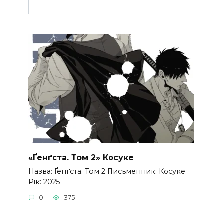
«Ґенґста. Том 2» Косуке
Назва: Ґенґста. Том 2 Письменник: Косуке
Рік: 2025
0
375