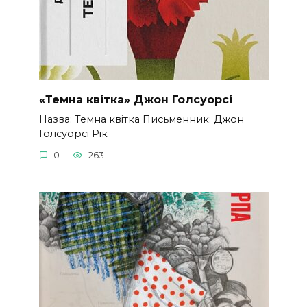
«Темна квітка» Джон Голсуорсі
Назва: Темна квітка Письменник: Джон
Голсуорсі Рік
0
263