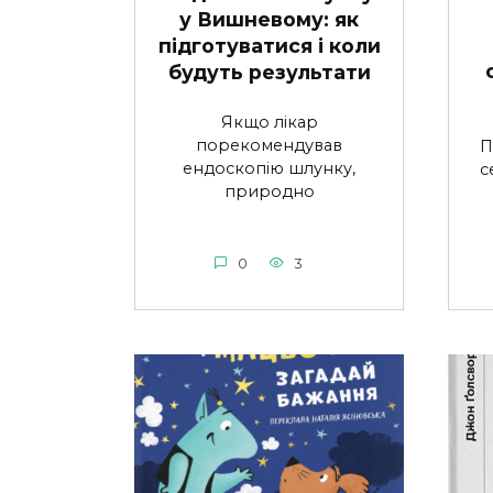
у Вишневому: як
підготуватися і коли
будуть результати
Якщо лікар
порекомендував
П
ендоскопію шлунку,
с
природно
0
3