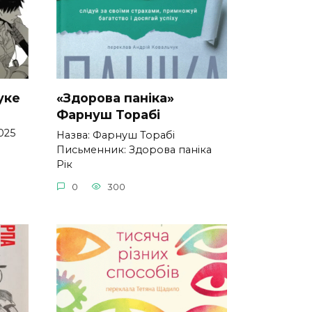
уке
«Здорова паніка»
Фарнуш Торабі
025
Назва: Фарнуш Торабі
Письменник: Здорова паніка
Рік
0
300