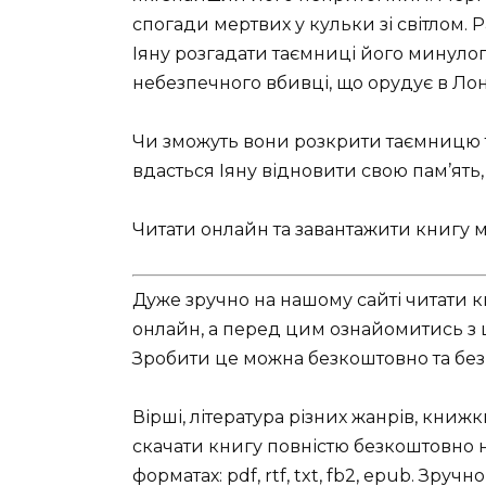
спогади мертвих у кульки зі світлом.
Іяну розгадати таємниці його минуло
небезпечного вбивці, що орудує в Лон
Чи зможуть вони розкрити таємницю т
вдасться Іяну відновити свою пам’ят
Читати онлайн та завантажити книгу мо
Дуже зручно на нашому сайті читати кн
онлайн, а перед цим ознайомитись з ци
Зробити це можна безкоштовно та без 
Вірші, література різних жанрів, книж
скачати книгу повністю безкоштовно на
форматах: pdf, rtf, txt, fb2, epub. Зру