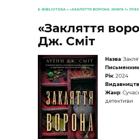
E-BIBLIOTEKA
»
«ЗАКЛЯТТЯ ВОРОНА. КНИГА 1» ЛУЕ
«Закляття воро
Дж. Сміт
Назва
: Закля
Письменни
Рік
: 2024
Видавницт
Жанр
: Сучас
детективи