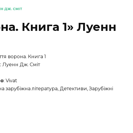
НН ДЖ. СМІТ
на. Книга 1» Луенн
ття ворона. Книга 1
к
: Луенн Дж. Сміт
во
: Vivat
на зарубіжна література, Детективи, Зарубіжні