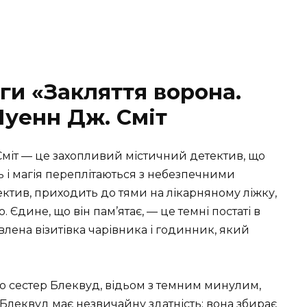
ги «Закляття ворона.
Луенн Дж. Сміт
 Сміт — це захопливий містичний детектив, що
ь і магія переплітаються з небезпечними
ктив, приходить до тями на лікарняному ліжку,
. Єдине, що він пам’ятає, — це темні постаті в
авлена візитівка чарівника і годинник, який
до сестер Блеквуд, відьом з темним минулим,
Блеквуд має незвичайну здатність: вона збирає