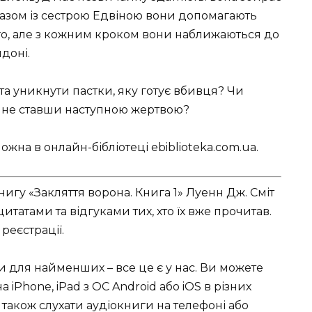
 Разом із сестрою Едвіною вони допомагають
го, але з кожним кроком вони наближаються до
доні.
а уникнути пастки, яку готує вбивця? Чи
ь, не ставши наступною жертвою?
жна в онлайн-бібліотеці ebiblioteka.com.ua.
игу «Закляття ворона. Книга 1» Луенн Дж. Сміт
татами та відгуками тих, хто їх вже прочитав.
реєстрації.
ки для найменших – все це є у нас. Ви можете
 iPhone, iPad з ОС Android або iOS в різних
чно також слухати аудіокниги на телефоні або