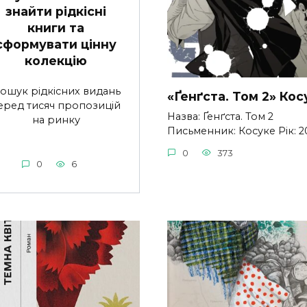
знайти рідкісні
книги та
сформувати цінну
колекцію
ошук рідкісних видань
«Ґенґста. Том 2» Кос
еред тисяч пропозицій
Назва: Ґенґста. Том 2
на ринку
Письменник: Косуке Рік: 2
0
373
0
6