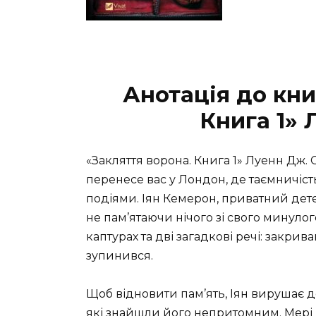
Анотація до кни
Книга 1» 
«Закляття ворона. Книга 1» Луенн Дж.
перенесе вас у Лондон, де таємничіст
подіями. Іян Кемерон, приватний дете
не пам’ятаючи нічого зі свого минулого
каптурах та дві загадкові речі: закрив
зупинився.
Щоб відновити пам’ять, Іян вирушає 
які знайшли його непритомним. Мері 