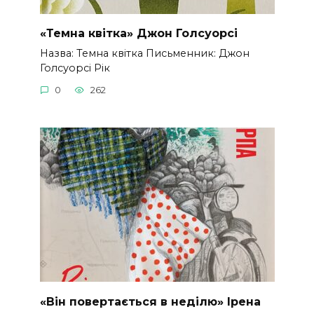
«Темна квітка» Джон Голсуорсі
Назва: Темна квітка Письменник: Джон
Голсуорсі Рік
0
262
«Він повертається в неділю» Ірена