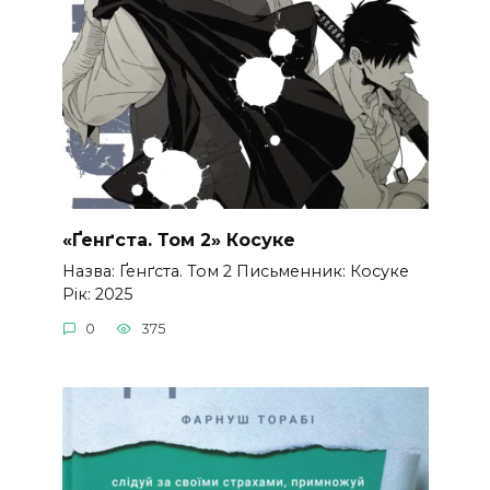
«Ґенґста. Том 2» Косуке
Назва: Ґенґста. Том 2 Письменник: Косуке
Рік: 2025
0
375