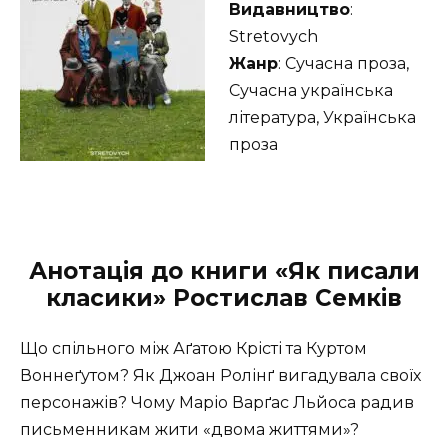
Видавництво
:
Stretovych
Жанр
: Сучасна проза,
Сучасна українська
література, Українська
проза
Анотація до книги «Як писали
класики» Ростислав Семків
Що спільного між Аґатою Крісті та Куртом
Воннеґутом? Як Джоан Ролінґ вигадувала своїх
персонажів? Чому Маріо Варґас Льйоса радив
письменникам жити «двома життями»?