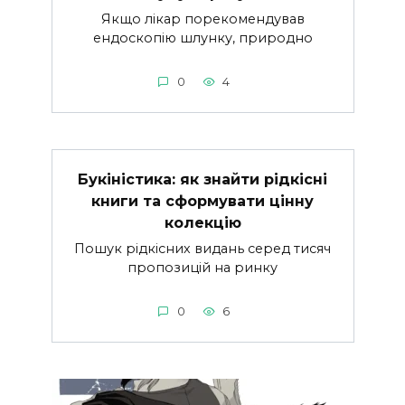
Якщо лікар порекомендував
ендоскопію шлунку, природно
0
4
Букіністика: як знайти рідкісні
книги та сформувати цінну
колекцію
Пошук рідкісних видань серед тисяч
пропозицій на ринку
0
6