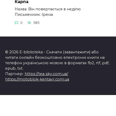
Карпа
Назва: Він повертається в неділю
Письменник: Ірена
0
585
© 2026 E-biblioteka - Скачати (завантажити) або
читати онлайн безкоштовно електронні книги на
телефон українською мовою в форматах fb2, rtf, pdf,
epub, txt.
Партнер:
https://tea-sky.com.ua/
https://motoblok-kentavr.com.ua