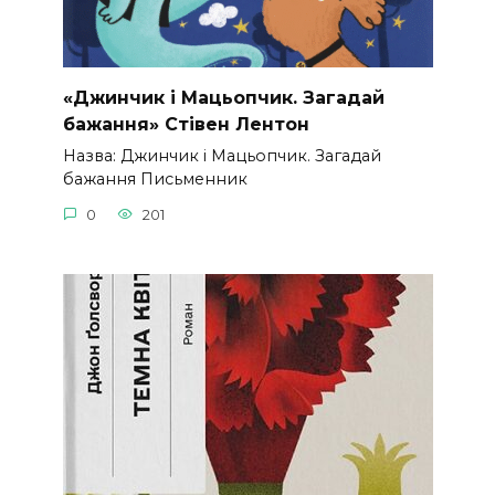
«Джинчик і Мацьопчик. Загадай
бажання» Стівен Лентон
Назва: Джинчик і Мацьопчик. Загадай
бажання Письменник
0
201