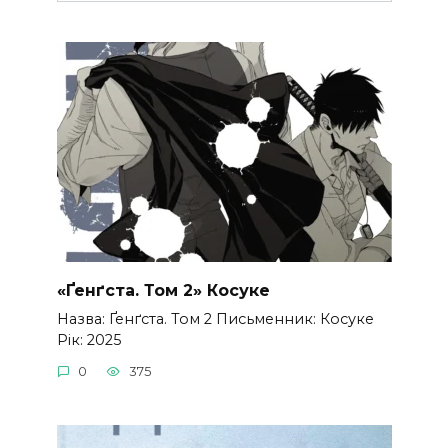
«Ґенґста. Том 2» Косуке
Назва: Ґенґста. Том 2 Письменник: Косуке
Рік: 2025
0
375