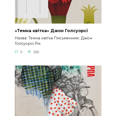
«Темна квітка» Джон Голсуорсі
Назва: Темна квітка Письменник: Джон
Голсуорсі Рік
0
262