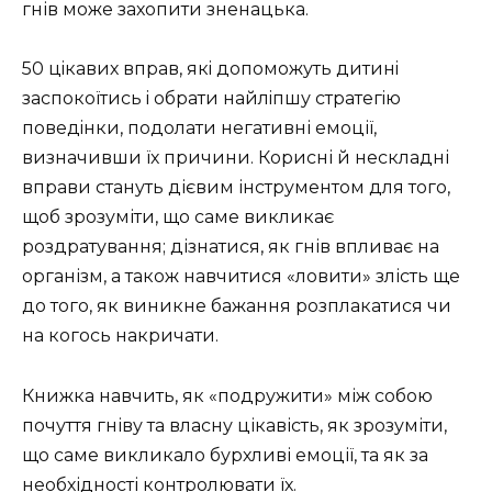
гнів може захопити зненацька.
50 цiкавих вправ, якi допоможуть дитинi
заспокоїтись i обрати найлiпшу стратегiю
поведiнки, подолати негативні емоції,
визначивши їх причини. Корисні й нескладні
вправи стануть дієвим інструментом для того,
щоб зрозуміти, що саме викликає
роздратування; дізнатися, як гнів впливає на
організм, а також навчитися «ловити» злість ще
до того, як виникне бажання розплакатися чи
на когось накричати.
Книжка навчить, як «подружити» між собою
почуття гніву та власну цікавість, як зрозуміти,
що саме викликало бурхливі емоції, та як за
необхідності контролювати їх.