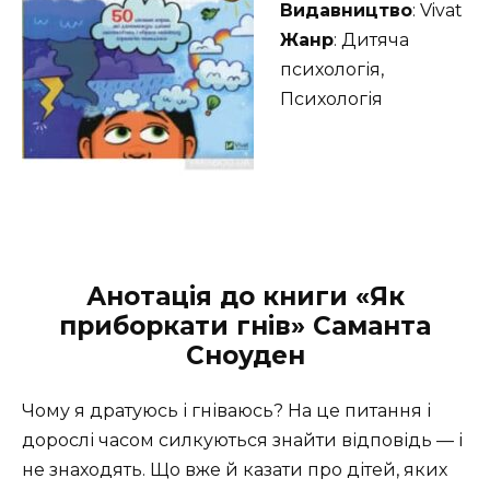
Видавництво
: Vivat
Жанр
: Дитяча
психологія,
Психологія
Анотація до книги «Як
приборкати гнів» Саманта
Сноуден
Чому я дратуюсь і гніваюсь? На це питання і
дорослі часом силкуються знайти відповідь — і
не знаходять. Що вже й казати про дітей, яких