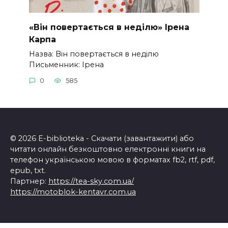
«Він повертається в неділю» Ірена
Карпа
Назва: Він повертається в неділю
Письменник: Ірена
0
585
© 2026 E-biblioteka - Скачати (завантажити) або
читати онлайн безкоштовно електронні книги на
телефон українською мовою в форматах fb2, rtf, pdf,
epub, txt.
Партнер:
https://tea-sky.com.ua/
https://motoblok-kentavr.com.ua