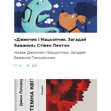
«Джинчик і Мацьопчик. Загадай
бажання» Стівен Лентон
Назва: Джинчик і Мацьопчик. Загадай
бажання Письменник
0
201