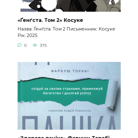
«Ґенґста. Том 2» Косуке
Назва: Ґенґста. Том 2 Письменник: Косуке
Рік: 2025
0
375