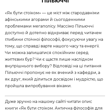
Пільюччі
«Як бути стоїком» — це міст між стародавніми
афінськими агорами й сьогоденними
проблемами мегаполісу. Массімо Пільюччі
доступно й дотепно відкриває перед читачем
глибини стоїчної філософії, фокусуючи увагу на
тому, що справді варте нашого часу та енергії.
Чи можна залишатися спокійним серед
життєвих бур? Чи є щастя лише наслідком
внутрішнього вибору? Відповіді на ці питання
Пільюччі пропонує не як вчений з кафедри, а
як друг, який ділиться досвідом і мудрістю, що
пройшла випробування віками.
Дуже зручно на нашому сайті читати опис
книги «Як бути стоїком. Антична філософія для