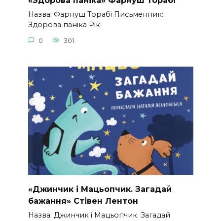
«Здорова паніка» Фарнуш Торабі
Назва: Фарнуш Торабі Письменник:
Здорова паніка Рік
0
301
«Джинчик і Мацьопчик. Загадай
бажання» Стівен Лентон
Назва: Джинчик і Мацьопчик. Загадай