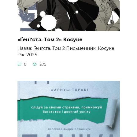
«Ґенґста. Том 2» Косуке
Назва: Ґенґста. Том 2 Письменник: Косуке
Рік: 2025
0
375