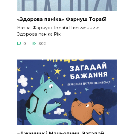
«Здорова паніка» Фарнуш Торабі
Назва: Фарнуш Торабі Письменник:
Здорова паніка Рік
0
302
«Джинчик і Мацьопчик. Загадай