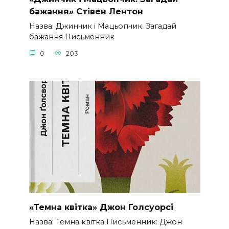
бажання» Стівен Лентон
Назва: Джинчик і Мацьопчик. Загадай
бажання Письменник
0
203
«Темна квітка» Джон Голсуорсі
Назва: Темна квітка Письменник: Джон