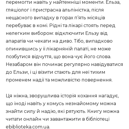
перемогти навіть у найтемніші моменти. Ельза,
гляціолог і пристрасна альпіністка, після
нещасного випадку в горах п’ять місяців
перебуває в комі. Рідні та лікарі стоять перед
нелегким вибором: відключити Ельзу від
апаратів чи чекати на диво. Тібо, випадково
опинившись у її лікарняній палаті, не може
позбутися відчуття, що вона чує його слова.
Незабаром він починає регулярно навідуватися
до Ельзи, і ці візити стають для неї тихим
променем надії та можливістю повернення.
Ця ніжна, зворушлива історія кохання нагадує,
що іноді навіть у комусь незнайомому можна
знайти силу й надію, які рятують. Книгу можна
читати онлайн чи завантажити в бібліотеці
ebiblioteka.com.ua.