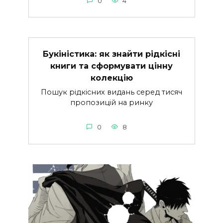
0
4
Букіністика: як знайти рідкісні
книги та сформувати цінну
колекцію
Пошук рідкісних видань серед тисяч
пропозицій на ринку
0
8