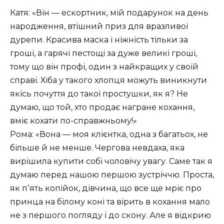
Катя: «Він — ескортник, мій подарунок на день
народження, втішний приз для вразливої
дурепи. Красива маска і ніжність тільки за
гроші, а гарячі пестощі за дуже великі гроші,
тому що він профі, один з найкращих у своїй
справі. Хіба у такого хлопця можуть виникнути
якісь почуття до такої простушки, як я? Не
думаю, що той, хто продає награне кохання,
вміє кохати по-справжньому!»
Рома: «Вона — моя клієнтка, одна з багатьох, не
більше й не менше. Чергова невдаха, яка
вирішила купити собі чоловічу увагу. Саме так я
думаю перед нашою першою зустріччю. Проста,
як пʼять копійок, дівчина, що все ще мріє про
принца на білому коні та вірить в кохання мало
не з першого погляду і до скону. Але я відкрию