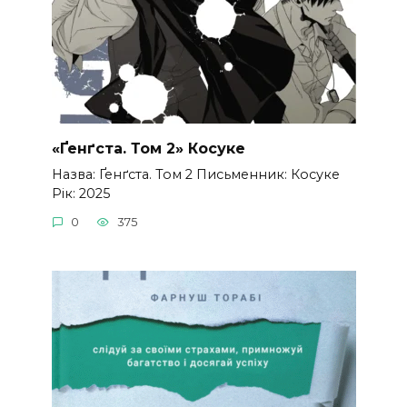
«Ґенґста. Том 2» Косуке
Назва: Ґенґста. Том 2 Письменник: Косуке
Рік: 2025
0
375