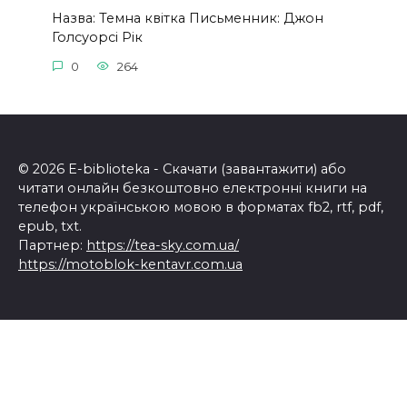
Назва: Темна квітка Письменник: Джон
Голсуорсі Рік
0
264
© 2026 E-biblioteka - Скачати (завантажити) або
читати онлайн безкоштовно електронні книги на
телефон українською мовою в форматах fb2, rtf, pdf,
epub, txt.
Партнер:
https://tea-sky.com.ua/
https://motoblok-kentavr.com.ua