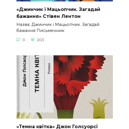
«Джинчик і Мацьопчик. Загадай
бажання» Стівен Лентон
Назва: Джинчик і Мацьопчик. Загадай
бажання Письменник
0
203
«Темна квітка» Джон Голсуорсі