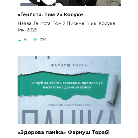
«Ґенґста. Том 2» Косуке
Назва: Ґенґста. Том 2 Письменник: Косуке
Рік: 2025
0
374
«Здорова паніка» Фарнуш Торабі