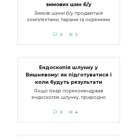
зимових шин б/у
Зимові шини б/у продаються
комплектами, парами та окремими
0
2
Ендоскопія шлунку у
Вишневому: як підготуватися і
коли будуть результати
Якщо лікар порекомендував
ендоскопію шлунку, природно
0
4