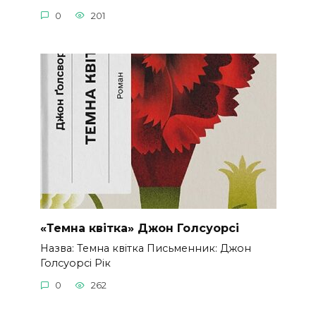
0
201
«Темна квітка» Джон Голсуорсі
Назва: Темна квітка Письменник: Джон
Голсуорсі Рік
0
262