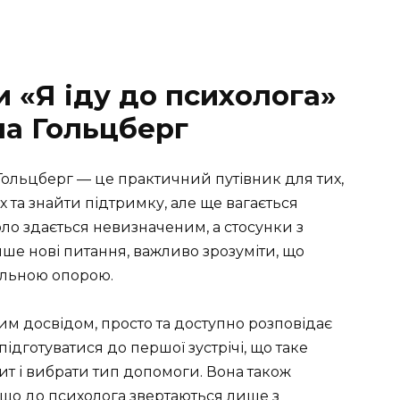
и «Я іду до психолога»
на Гольцберг
Гольцберг — це практичний путівник для тих,
х та знайти підтримку, але ще вагається
ло здається невизначеним, а стосунки з
е нові питання, важливо зрозуміти, що
альною опорою.
им досвідом, просто та доступно розповідає
підготуватися до першої зустрічі, що таке
ит і вибрати тип допомоги. Вона також
 що до психолога звертаються лише з