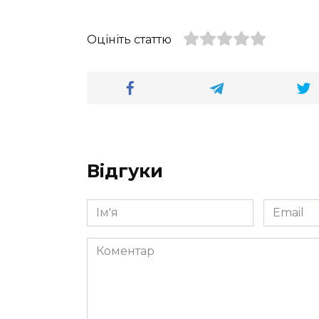
Оцініть статтю
Відгуки
Ім'я
Email
*
*
Коментар