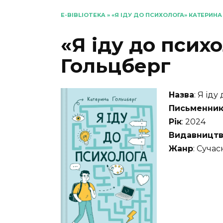
E-BIBLIOTEKA
»
«Я ІДУ ДО ПСИХОЛОГА» КАТЕРИНА
«Я іду до псих
Гольцберг
Назва
: Я іду
Письменни
Рік
: 2024
Видавницт
Жанр
: Сучас