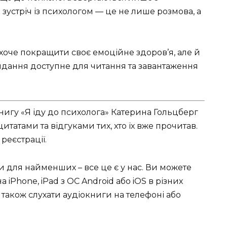
зустріч із психологом — це не лише розмова, а
 хоче покращити своє емоційне здоров’я, але й
 Видання доступне для читання та завантаження
нигу «Я іду до психолога» Катерина Гольцберг
татами та відгуками тих, хто їх вже прочитав.
реєстрації.
ки для найменших – все це є у нас. Ви можете
 iPhone, iPad з ОС Android або iOS в різних
чно також слухати аудіокниги на телефоні або