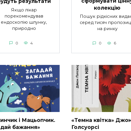
сформувати цінн
будуть результати
колекцію
Якщо лікар
порекомендував
Пошук рідкісних вида
ендоскопію шлунку,
серед тисяч пропозиц
природно
на ринку
0
4
0
6
инчик і Мацьопчик.
«Темна квітка» Джо
адай бажання»
Голсуорсі