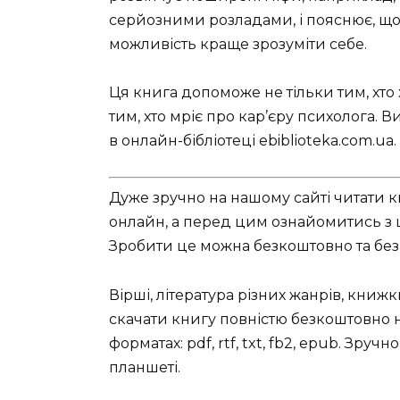
серйозними розладами, і пояснює, що 
можливість краще зрозуміти себе.
Ця книга допоможе не тільки тим, хто
тим, хто мріє про кар’єру психолога.
в онлайн-бібліотеці ebiblioteka.com.ua.
Дуже зручно на нашому сайті читати к
онлайн, а перед цим ознайомитись з ци
Зробити це можна безкоштовно та без 
Вірші, література різних жанрів, книж
скачати книгу повністю безкоштовно на
форматах: pdf, rtf, txt, fb2, epub. Зру
планшеті.