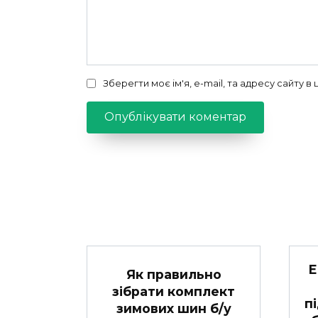
Зберегти моє ім'я, e-mail, та адресу сайту 
Е
Як правильно
зібрати комплект
п
зимових шин б/у