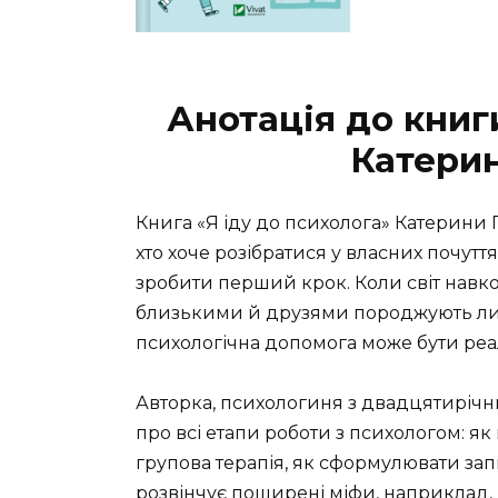
Анотація до книг
Катери
Книга «Я іду до психолога» Катерини 
хто хоче розібратися у власних почуття
зробити перший крок. Коли світ навко
близькими й друзями породжують лиш
психологічна допомога може бути ре
Авторка, психологиня з двадцятирічн
про всі етапи роботи з психологом: як 
групова терапія, як сформулювати зап
розвінчує поширені міфи, наприклад,