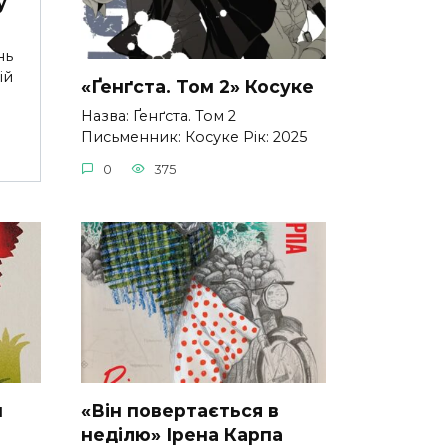
у
нь
ій
«Ґенґста. Том 2» Косуке
Назва: Ґенґста. Том 2
Письменник: Косуке Рік: 2025
0
375
н
«Він повертається в
неділю» Ірена Карпа