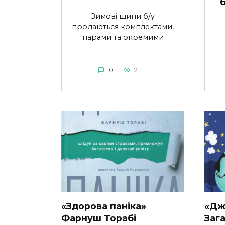
Зимові шини б/у
продаються комплектами,
парами та окремими
0
2
«Здорова паніка»
«Дж
Фарнуш Торабі
Заг