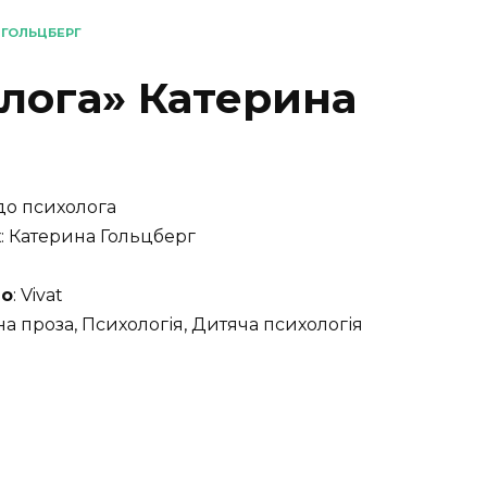
 ГОЛЬЦБЕРГ
олога» Катерина
 до психолога
к
: Катерина Гольцберг
во
: Vivat
на проза, Психологія, Дитяча психологія