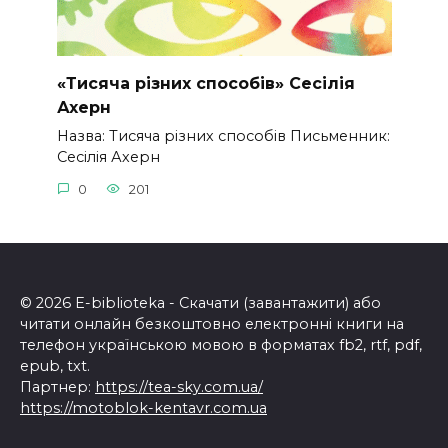
«Тисяча різних способів» Сесілія
Ахерн
Назва: Тисяча різних способів Письменник:
Сесілія Ахерн
0
201
© 2026 E-biblioteka - Скачати (завантажити) або
читати онлайн безкоштовно електронні книги на
телефон українською мовою в форматах fb2, rtf, pdf,
epub, txt.
Партнер:
https://tea-sky.com.ua/
https://motoblok-kentavr.com.ua