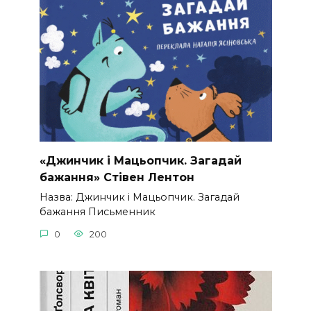
«Джинчик і Мацьопчик. Загадай
бажання» Стівен Лентон
Назва: Джинчик і Мацьопчик. Загадай
бажання Письменник
0
200