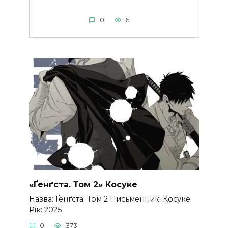
0
6
«Ґенґста. Том 2» Косуке
Назва: Ґенґста. Том 2 Письменник: Косуке
Рік: 2025
0
373