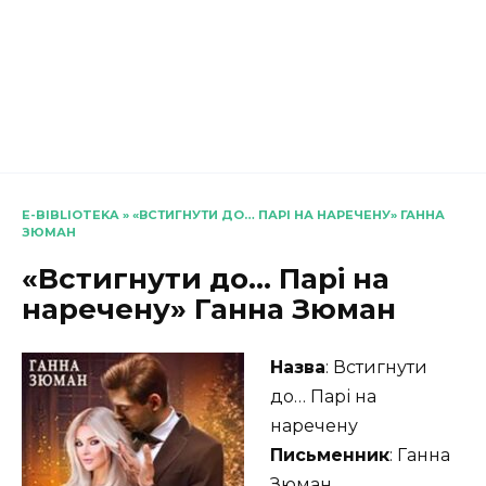
E-BIBLIOTEKA
»
«ВСТИГНУТИ ДО… ПАРІ НА НАРЕЧЕНУ» ГАННА
ЗЮМАН
«Встигнути до… Парі на
наречену» Ганна Зюман
Назва
: Встигнути
до… Парі на
наречену
Письменник
: Ганна
Зюман