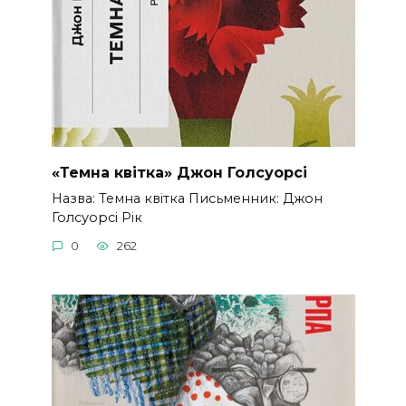
«Темна квітка» Джон Голсуорсі
Назва: Темна квітка Письменник: Джон
Голсуорсі Рік
0
262