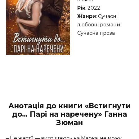
Рік
: 2022
Жанри
: Сучасні
любовні романи,
Сучасна проза
Анотація до книги «Встигнути
до… Парі на наречену» Ганна
Зюман
– Це жарт? — витріщаюсь на Марка, не можу