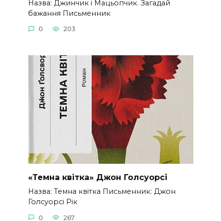
Назва: Джинчик і Мацьопчик. Загадай
бажання Письменник
0
203
«Темна квітка» Джон Голсуорсі
Назва: Темна квітка Письменник: Джон
Голсуорсі Рік
0
267