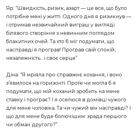
Яр: “Швидкість, ризик, азарт — це все, що було
потрібне мені у житті. Одного дня я ризикнув —
і отримав незвичайний виграш у вигляді
білявого створіння з невинним поглядом
блакитних очей. Та хто б міг подумати, що
насправді я програв! Програв свій спокій,
незалежність…і своє серце”
Діна: “Я мріяла про справжнє кохання, і воно
з’явилося на горизонті. Проте чи могла б я
подумати, що мій коханий зробить на мене
ставку і програє? І я оселюся в домівці чужого
для мене чоловіка. Та чи чужий він насправді? І
що для мене буде болючішим: зрада першого
чи обман другого?”