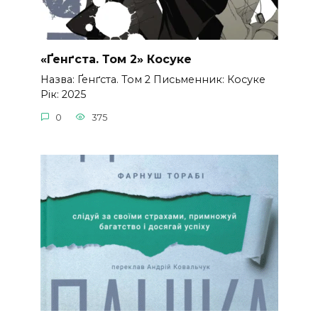
«Ґенґста. Том 2» Косуке
Назва: Ґенґста. Том 2 Письменник: Косуке
Рік: 2025
0
375