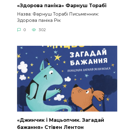
«Здорова паніка» Фарнуш Торабі
Назва: Фарнуш Торабі Письменник:
Здорова паніка Рік
0
302
«Джинчик і Мацьопчик. Загадай
бажання» Стівен Лентон