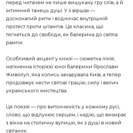
перед читачем не лише вишукану гру слів, а й
інтимний танець душі. У її віршах —
досконалий ритм і водночас внутрішній
протест проти штампів. Це класика, що
тягнеться до свободи, як балерина до світла
рампи.
Особливий акцент у книзі — сюжетна лінія,
натхненна історією юної балерини Ярослави
Живолуп, яка колись зачарувала Київ, а тепер
продовжує нести світові грацію, силу і велич
українського мистецтва.
Ця поезія — про витонченість у кожному русі,
слово, що відлунює серцем, і надію, що визирає
з вікна на столичну вулицю, як з душі в новий
світанок.