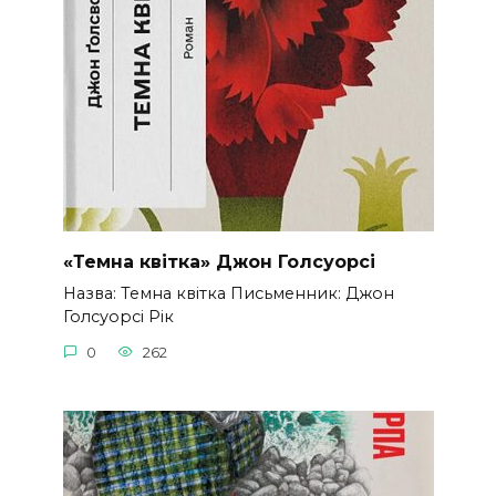
«Темна квітка» Джон Голсуорсі
Назва: Темна квітка Письменник: Джон
Голсуорсі Рік
0
262