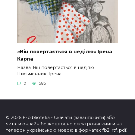
«Він повертається в неділю» Ірена
Карпа
Назва: Він повертається в неділю
Письменник: Ірена
0
585
© 2026 E-biblioteka - Скачати (завантажити) або
читати онлайн безкоштовно електронні книги на
телефон українською мовою в форматах fb2, rtf, pdf,