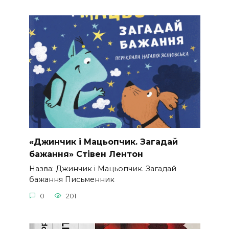
«Джинчик і Мацьопчик. Загадай
бажання» Стівен Лентон
Назва: Джинчик і Мацьопчик. Загадай
бажання Письменник
0
201