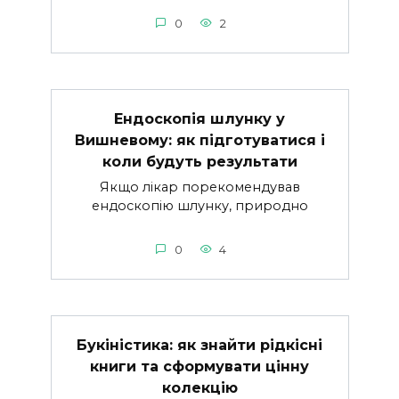
0
2
Ендоскопія шлунку у
Вишневому: як підготуватися і
коли будуть результати
Якщо лікар порекомендував
ендоскопію шлунку, природно
0
4
Букіністика: як знайти рідкісні
книги та сформувати цінну
колекцію