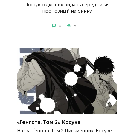
Пошук рідкісних видань серед тисяч
пропозицій на ринку
0
6
«Ґенґста. Том 2» Косуке
Назва: Ґенґста. Том 2 Письменник: Косуке