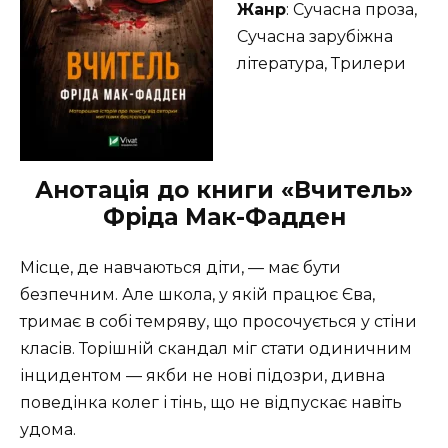
Жанр
: Сучасна проза,
Сучасна зарубіжна
література, Трилери
Анотація до книги «Вчитель»
Фріда Мак-Фадден
Місце, де навчаються діти, — має бути
безпечним. Але школа, у якій працює Єва,
тримає в собі темряву, що просочується у стіни
класів. Торішній скандал міг стати одиничним
інцидентом — якби не нові підозри, дивна
поведінка колег і тінь, що не відпускає навіть
удома.