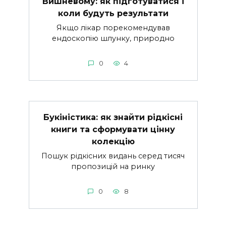
Вишневому: як підготуватися і
коли будуть результати
Якщо лікар порекомендував
ендоскопію шлунку, природно
0
4
Букіністика: як знайти рідкісні
книги та сформувати цінну
колекцію
Пошук рідкісних видань серед тисяч
пропозицій на ринку
0
8