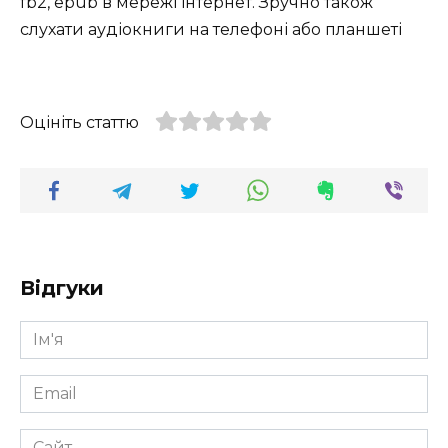
fb2, epub в мережі інтернет. Зручно також
слухати аудіокниги на телефоні або планшеті
Оцініть статтю
Відгуки
Ім'я
*
Email
*
Сайт