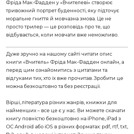
Фріда Мак-Фадден у «Вчителеві» створює
тривожний портрет буденності, яку підточує
моральне гниття й мовчазна змова. Це не
просто трилер — це розповідь про те, що
відбувається, коли мовчати вже неможливо.
Дуже зручно на нашому сайті читати опис
книги «Вчитель» Фріда Мак-Фадден онлайн, а
перед цим ознайомитись з цитатами та
відгуками тих, хто їх вже прочитав. Зробити це
можна безкоштовно та без реєстрації.
Вірші, література різних жанрів, книжки для
найменших – все це є у нас. Ви можете скачати
книгу повністю безкоштовно на iPhone, iPad з
ОС Android або iOS в різних форматах: pdf, rtf, txt,