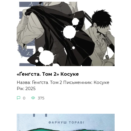
«Ґенґста. Том 2» Косуке
Назва: Ґенґста. Том 2 Письменник: Косуке
Рік: 2025
0
375