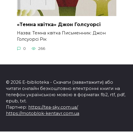
«Темна квітка» Джон Голсуорсі
Назва: Темна квітка Письменник: Джон
Голсуорсі Рік
0
266
© 2026 E-biblioteka - Скачати (завантажити) або
читати онлайн безкоштовно електронні книги на
телефон українською мовою в форматах fb2, rtf, pdf,
epub, txt.
Партнер:
https://tea-sky.com.ua/
https://motoblok-kentavr.com.ua