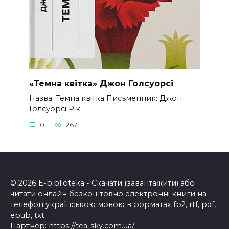
«Темна квітка» Джон Голсуорсі
Назва: Темна квітка Письменник: Джон
Голсуорсі Рік
0
267
© 2026 E-biblioteka - Скачати (завантажити) або
читати онлайн безкоштовно електронні книги на
телефон українською мовою в форматах fb2, rtf, pdf,
epub, txt.
Партнер:
https://tea-sky.com.ua/