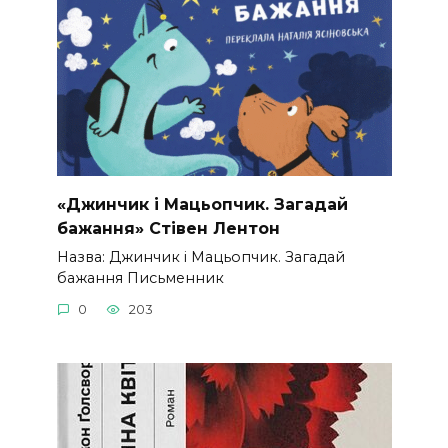
«Джинчик і Мацьопчик. Загадай
бажання» Стівен Лентон
Назва: Джинчик і Мацьопчик. Загадай
бажання Письменник
0
203