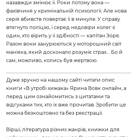
назавжди змінює її. Роки потому вона —
фахівчиня у кримінальній психології. Але нова
серія вбивств повертає її в минуле. У справу
втягнуто поліцію, і серед недовіри колег є
один, хто вірить у її здібності — капітан Зоря.
Разом вони занурюються у моторошний світ
маніяка, який досконало розуміє страх… Бо й
сам, можливо, колись був жертвою.
Дуже зручно на нашому сайті читати опис
книги «В утробі хижака» Ярина Вовк онлайн, а
перед цим ознайомитись з цитатами та
відгуками тих, хто їх вже прочитав. Зробити це
можна безкоштовно та без реєстрації.
Вірші, література різних жанрів, книжки для