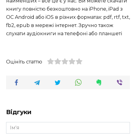
найменших – все це є у нас. Ви можете скачати
книгу повністю безкоштовно на iPhone, iPad з
ОС Android або iOS в різних форматах: pdf, rtf, txt,
fb2, epub в мережі інтернет. Зручно також
слухати аудіокниги на телефоні або планшеті
Оцініть статтю
Відгуки
Ім'я
*