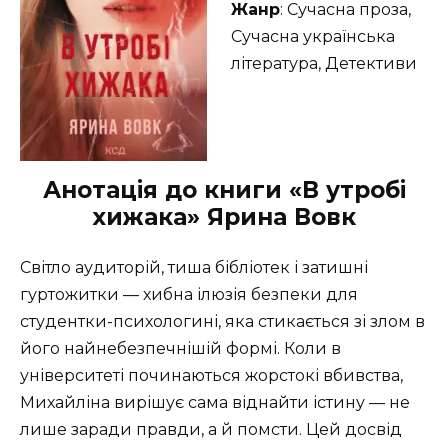
Жанр
: Сучасна проза,
Сучасна українська
література, Детективи
Анотація до книги «В утробі
хижака» Ярина Вовк
Світло аудиторій, тиша бібліотек і затишні
гуртожитки — хибна ілюзія безпеки для
студентки-психологині, яка стикається зі злом в
його найнебезпечнішій формі. Коли в
університеті починаються жорстокі вбивства,
Михайліна вирішує сама віднайти істину — не
лише заради правди, а й помсти. Цей досвід