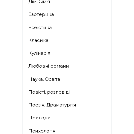
Дім, Сім’я
Езотерика
Есеїстика
Класика
Кулінарія
Любовні романи
Наука, Освіта
Повісті, розповіді
Поезія, Драматургія
Пригоди
Психологія