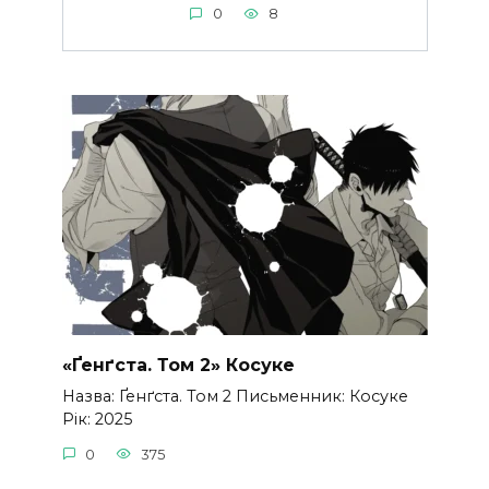
0
8
«Ґенґста. Том 2» Косуке
Назва: Ґенґста. Том 2 Письменник: Косуке
Рік: 2025
0
375