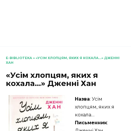
E-BIBLIOTEKA
»
«УСІМ ХЛОПЦЯМ, ЯКИХ Я КОХАЛА…» ДЖЕННІ
ХАН
«Усім хлопцям, яких я
кохала…» Дженні Хан
Назва
: Усім
хлопцям, яких я
кохала…
Письменник
:
Дженні Хан