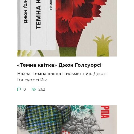
«Темна квітка» Джон Голсуорсі
Назва: Темна квітка Письменник: Джон
Голсуорсі Рік
0
262