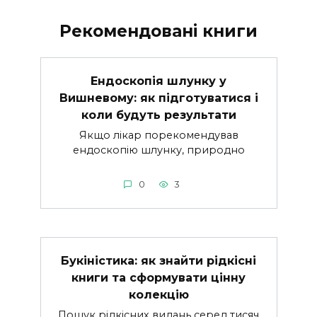
Рекомендовані книги
Ендоскопія шлунку у
Вишневому: як підготуватися і
коли будуть результати
Якщо лікар порекомендував
ендоскопію шлунку, природно
0
3
Букіністика: як знайти рідкісні
книги та сформувати цінну
колекцію
Пошук рідкісних видань серед тисяч