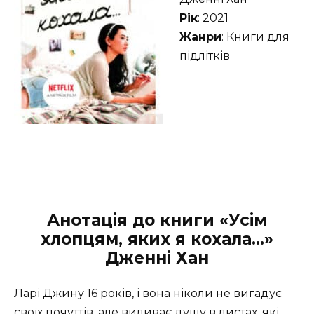
Рік
: 2021
Жанри
: Книги для
підлітків
Анотація до книги «Усім
хлопцям, яких я кохала…»
Дженні Хан
Ларі Джину 16 років, і вона ніколи не вигадує
своїх почуттів, але виливає душу в листах, які