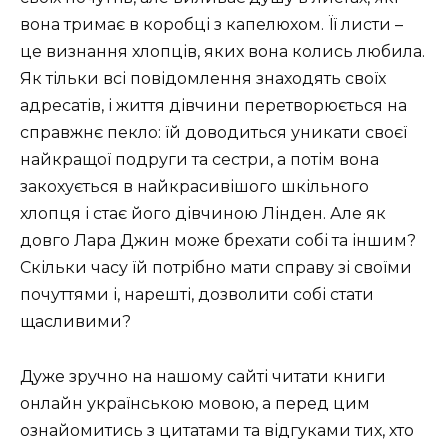
вона тримає в коробці з капелюхом. Її листи –
це визнання хлопців, яких вона колись любила.
Як тільки всі повідомлення знаходять своїх
адресатів, і життя дівчини перетворюється на
справжнє пекло: їй доводиться уникати своєї
найкращої подруги та сестри, а потім вона
закохується в найкрасивішого шкільного
хлопця і стає його дівчиною Лінден. Але як
довго Лара Джин може брехати собі та іншим?
Скільки часу їй потрібно мати справу зі своїми
почуттями і, нарешті, дозволити собі стати
щасливими?
Дуже зручно на нашому сайті читати книги
онлайн українською мовою, а перед цим
ознайомитись з цитатами та відгуками тих, хто