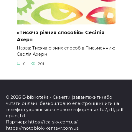
«Тисяча різних способів» Сесілія
Ахерн
Назва: Тисяча різних способів Письменник:
Сесілія Ахерн
0
201
© 2026 E-biblioteka - Скачати (завантажити) або
читати онлайн безкоштовно електронні книги на
телефон українською мовою в форматах fb2, rtf, pdf,
epub, txt.
Партнер:
https://tea-sky.com.ua/
https://motoblok-kentavr.com.ua