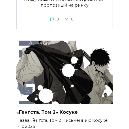
пропозицій на ринку
0
6
«Ґенґста. Том 2» Косуке
Назва: Ґенґста. Том 2 Письменник: Косуке
Рік: 2025