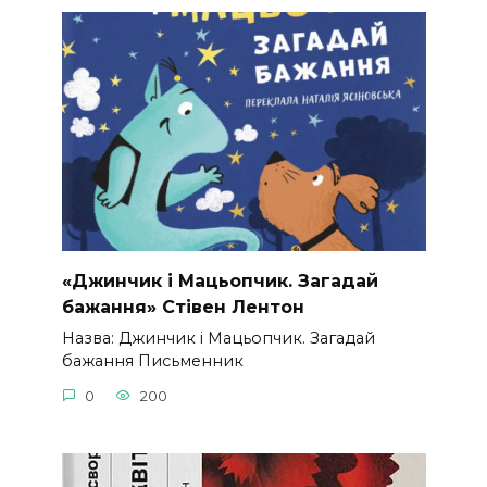
«Джинчик і Мацьопчик. Загадай
бажання» Стівен Лентон
Назва: Джинчик і Мацьопчик. Загадай
бажання Письменник
0
200