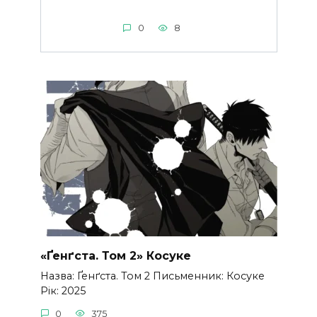
0
8
«Ґенґста. Том 2» Косуке
Назва: Ґенґста. Том 2 Письменник: Косуке
Рік: 2025
0
375