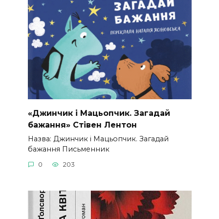
«Джинчик і Мацьопчик. Загадай
бажання» Стівен Лентон
Назва: Джинчик і Мацьопчик. Загадай
бажання Письменник
0
203