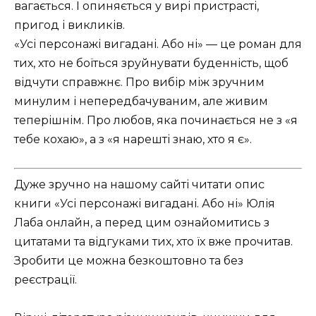
вагається. І опиняється у вирі пристрасті,
пригод і викликів.
«Усі персонажі вигадані. Або ні» — це роман для
тих, хто не боїться зруйнувати буденність, щоб
відчути справжнє. Про вибір між зручним
минулим і непередбачуваним, але живим
теперішнім. Про любов, яка починається не з «я
тебе кохаю», а з «я нарешті знаю, хто я є».
Дуже зручно на нашому сайті читати опис
книги «Усі персонажі вигадані. Або ні» Юлія
Лаба онлайн, а перед цим ознайомитись з
цитатами та відгуками тих, хто їх вже прочитав.
Зробити це можна безкоштовно та без
реєстрації.