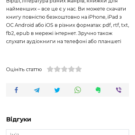
Вірші, література різних жанрів, книжки для
найменших – все це є у нас. Ви можете скачати
книгу повністю безкоштовно на iPhone, iPad з
ОС Android або iOS в різних форматах: pdf, rtf, txt,
fb2, epub в мережі інтернет. Зручно також
слухати аудіокниги на телефоні або планшеті
Оцініть статтю
Відгуки
Ім'я