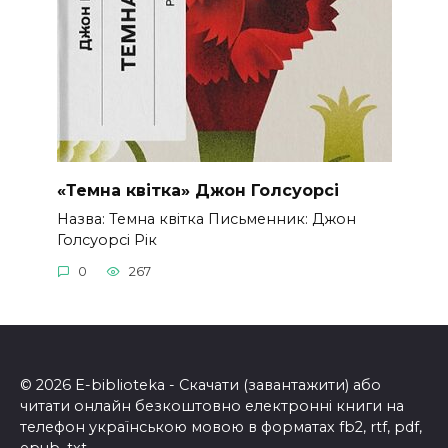
«Темна квітка» Джон Голсуорсі
Назва: Темна квітка Письменник: Джон
Голсуорсі Рік
0
267
© 2026 E-biblioteka - Скачати (завантажити) або
читати онлайн безкоштовно електронні книги на
телефон українською мовою в форматах fb2, rtf, pdf,
epub, txt.