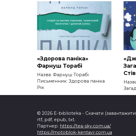
«Здорова паніка»
«Дж
Фарнуш Торабі
Заг
Сті
Назва: Фарнуш Торабі
Письменник: Здорова паніка
Назв
Рік
Зага
0
300
0
© 2026 E-biblioteka - Скачати (завантажи
rtf, pdf, epub, txt.
Партнер:
https://tea-sky.com.ua/
https://motoblok-kentavr.com.ua