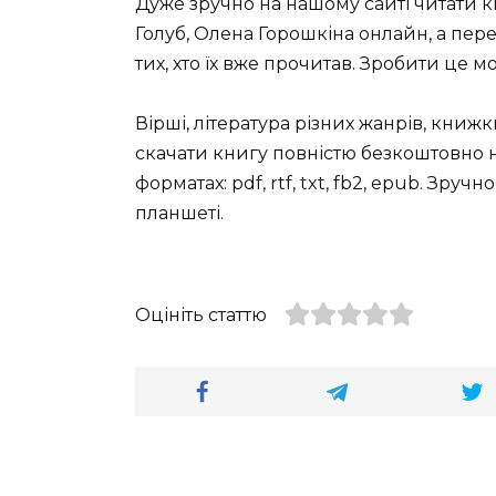
Дуже зручно на нашому сайті читати кн
Голуб, Олена Горошкіна онлайн, а пер
тих, хто їх вже прочитав. Зробити це м
Вірші, література різних жанрів, книж
скачати книгу повністю безкоштовно на
форматах: pdf, rtf, txt, fb2, epub. Зру
планшеті.
Оцініть статтю