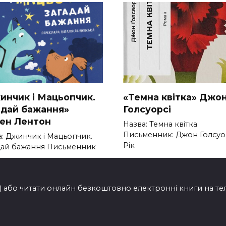
инчик і Мацьопчик.
«Темна квітка» Джо
адай бажання»
Голсуорсі
вен Лентон
Назва: Темна квітка
Письменник: Джон Голсуо
а: Джинчик і Мацьопчик.
Рік
дай бажання Письменник
0
262
201
ти) або читати онлайн безкоштовно електронні книги на т