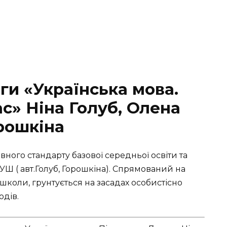
ги «Українська мова.
ас» Ніна Голуб, Олена
рошкіна
ого стандарту базової середньої освіти та
УШ ( авт.Голуб, Горошкіна). Спрямований на
школи, грунтується на засадах особистісно
одів.