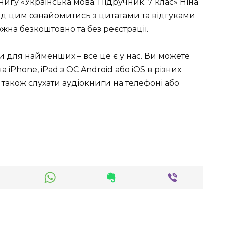
игу «Українська мова. Підручник. 7 клас» Ніна
ед цим ознайомитись з цитатами та відгуками
ожна безкоштовно та без реєстрації.
ки для найменших – все це є у нас. Ви можете
 iPhone, iPad з ОС Android або iOS в різних
чно також слухати аудіокниги на телефоні або