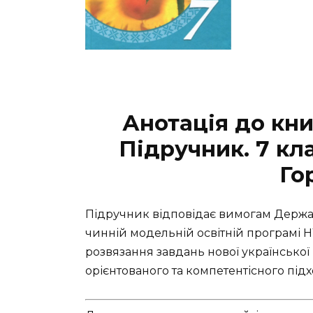
Анотація до кни
Підручник. 7 кл
Го
Підручник відповідає вимогам Державн
чинній модельній освітній програмі Н
розвязання завдань нової української 
орієнтованого та компетентісного підх