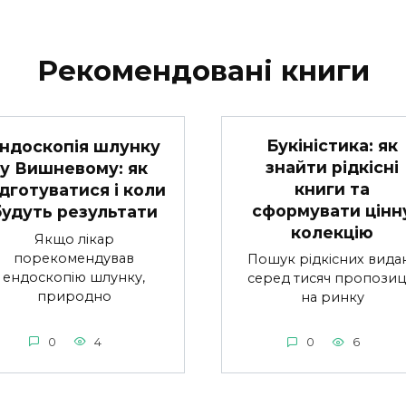
Рекомендовані книги
Букіністика: як
ндоскопія шлунку
знайти рідкісні
у Вишневому: як
книги та
ідготуватися і коли
сформувати цінн
будуть результати
колекцію
Якщо лікар
порекомендував
Пошук рідкісних вида
ендоскопію шлунку,
серед тисяч пропозиц
природно
на ринку
0
4
0
6