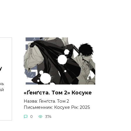
у
нь
ій
«Ґенґста. Том 2» Косуке
Назва: Ґенґста. Том 2
Письменник: Косуке Рік: 2025
0
374