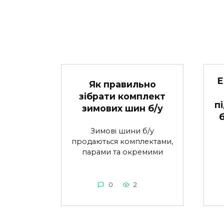
Е
Як правильно
зібрати комплект
п
зимових шин б/у
Зимові шини б/у
продаються комплектами,
парами та окремими
0
2