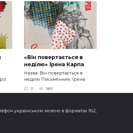
н
«Він повертається в
неділю» Ірена Карпа
Назва: Він повертається в
рсі
неділю Письменник: Ірена
0
585
елефон українською мовою в форматах fb2,