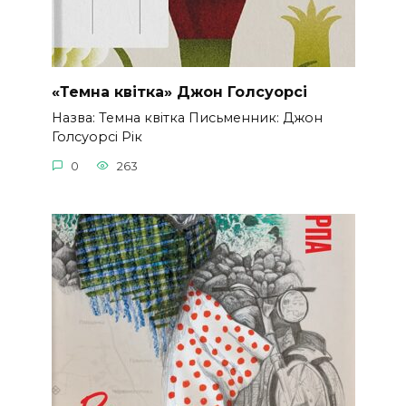
«Темна квітка» Джон Голсуорсі
Назва: Темна квітка Письменник: Джон
Голсуорсі Рік
0
263