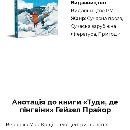
Видавництво
:
Видавництво РМ
Жанр
: Сучасна проза,
Сучасна зарубіжна
література, Пригоди
Анотація до книги «Туди, де
пінгвіни» Гейзел Прайор
Вероніка Мак-Кріді — ексцентрична літня