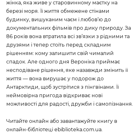
жінка, яка живе у старовинному маєтку на
березі моря. Її життя обмежене стінами
будинку, вишуканим чаєм і любов’ю до
документальних фільмів про дику природу. За
86 років вона втратила всі зв’язки з рідними та
друзями і тепер стоїть перед складним
рішенням: кому залишити свій чималий
спадок. Але одного дня Вероніка приймає
несподіване рішення, яке назавжди змінить її
життя — вона вирушає у подорож до
Антарктиди, щоб зустрітися з пінгвінами. Її
неймовірна пригода відкриває нові
можливості для радості, дружби і самопізнання.
Читайте онлайн або завантажуйте книгу в
онлайн-бібліотеці ebiblioteka.com.ua.