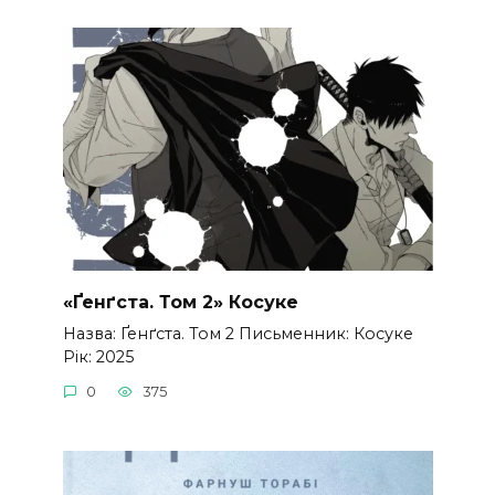
«Ґенґста. Том 2» Косуке
Назва: Ґенґста. Том 2 Письменник: Косуке
Рік: 2025
0
375