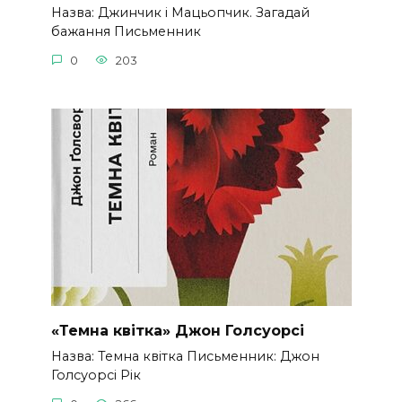
Назва: Джинчик і Мацьопчик. Загадай
бажання Письменник
0
203
«Темна квітка» Джон Голсуорсі
Назва: Темна квітка Письменник: Джон
Голсуорсі Рік