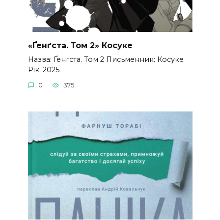
«Ґенґста. Том 2» Косуке
Назва: Ґенґста. Том 2 Письменник: Косуке
Рік: 2025
0
375