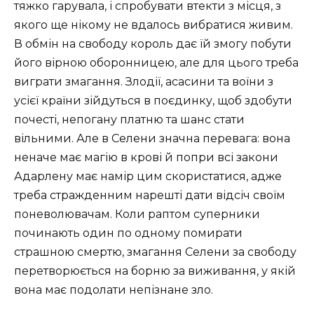
тяжко гарувала, і спробувати втекти з місця, з
якого ще нікому не вдалось вибратися живим.
В обмін на свободу король дає їй змогу побути
його вірною оборонницею, але для цього треба
виграти змагання. Злодії, асасини та воїни з
усієї країни зійдуться в поєдинку, щоб здобути
почесті, непогану платню та шанс стати
вільними. Але в Селени значна перевага: вона
неначе має магію в крові й попри всі закони
Адарлену має намір цим скористатися, адже
треба стражденним нарешті дати відсіч своїм
поневолювачам. Коли раптом суперники
починають один по одному помирати
страшною смертю, змагання Селени за свободу
перетворюється на борню за виживання, у якій
вона має подолати непізнане зло.