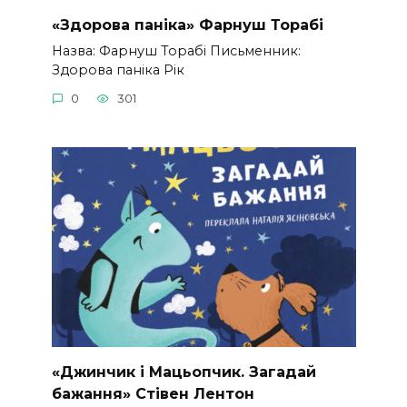
«Здорова паніка» Фарнуш Торабі
Назва: Фарнуш Торабі Письменник:
Здорова паніка Рік
0
301
«Джинчик і Мацьопчик. Загадай
бажання» Стівен Лентон