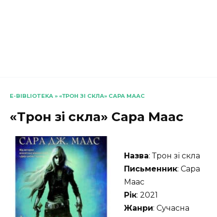
E-BIBLIOTEKA
»
«ТРОН ЗІ СКЛА» САРА МААС
«Трон зі скла» Сара Маас
Назва
: Трон зі скла
Письменник
: Сара
Маас
Рік
: 2021
Жанри
: Сучасна