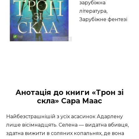
зарубіжна
література,
Зарубіжне фентезі
Анотація до книги «Трон зі
скла» Сара Маас
Найбезстрашнішій з усіх асасинок Адарлену
лише вісімнадцять. Селена — видатна вбивця,
здатна вижити в соляних копальнях, де вона