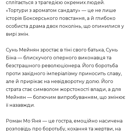
сплітається з трагедією окремих людей.
«Тортури з ароматом сандалу» — це не лише
історія Боксерського повстання, а й глибоко
особиста драма двох поколінь, що опинилися у
вирі змін.
Сунь Мейнян зростає в тіні свого батька, Сунь
Біна — блискучого оперного виконавця та
безстрашного революціонера. Його боротьба
проти західного імперіалізму приносить славу,
але й прирікає на невідворотну долю. Його
страта стає символом жорстокості влади, а для
Мейнян — болючим випробуванням, що змінює
її назавжди.
Роман Мо Яня — це гостра, емоційно насичена
розповідь про боротьбу, кохання та жертви, на