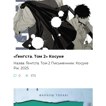
«Ґенґста. Том 2» Косуке
Назва: Ґенґста. Том 2 Письменник: Косуке
Рік: 2025
0
375