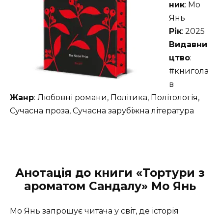
ник
: Мо
Янь
Рік
: 2025
Видавни
цтво
:
#книгола
в
Жанр
: Любовні романи, Політика, Політологія,
Сучасна проза, Сучасна зарубіжна література
Анотація до книги «Тортури з
ароматом Сандалу» Мо Янь
Мо Янь запрошує читача у світ, де історія