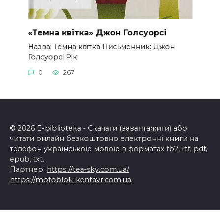
«Темна квітка» Джон Голсуорсі
Назва: Темна квітка Письменник: Джон
Голсуорсі Рік
0
267
© 2026 E-biblioteka - Скачати (завантажити) або
читати онлайн безкоштовно електронні книги на
телефон українською мовою в форматах fb2, rtf, pdf,
epub, txt.
Партнер:
https://tea-sky.com.ua/
https://motoblok-kentavr.com.ua