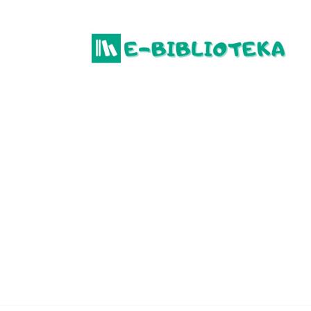
Перейти
до
вмісту