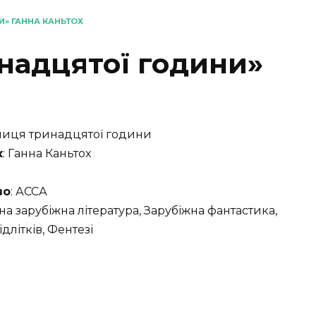
» ГАННА КАНЬТОХ
надцятої години»
мниця тринадцятої години
к
: Ганна Каньтох
во
: АССА
сна зарубіжна література, Зарубіжна фантастика,
длітків, Фентезі