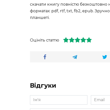
скачати книгу повністю безкоштовно на
форматах: pdf, rtf, txt, fb2, epub. Зру
планшеті.
Оцініть статтю
Відгуки
Ім'я
Email
*
*