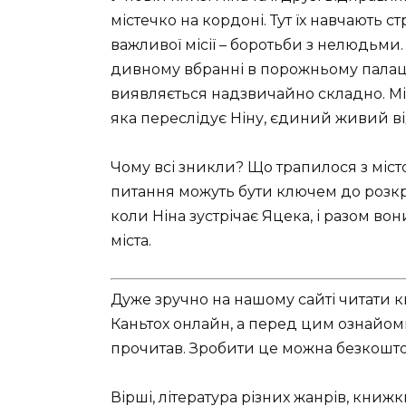
містечко на кордоні. Тут їх навчають с
важливої місії – боротьби з нелюдьми
дивному вбранні в порожньому палаці н
виявляється надзвичайно складно. Міс
яка переслідує Ніну, єдиний живий ві
Чому всі зникли? Що трапилося з місто
питання можуть бути ключем до розкр
коли Ніна зустрічає Яцека, і разом в
міста.
Дуже зручно на нашому сайті читати 
Каньтох онлайн, а перед цим ознайомит
прочитав. Зробити це можна безкоштов
Вірші, література різних жанрів, книж