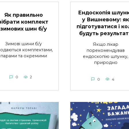
Ендоскопія шлун
Як правильно
у Вишневому: як
зібрати комплект
підготуватися і ко
зимових шин б/у
будуть результат
Зимові шини б/у
Якщо лікар
одаються комплектами,
порекомендував
парами та окремими
ендоскопію шлунку,
природно
0
2
0
4