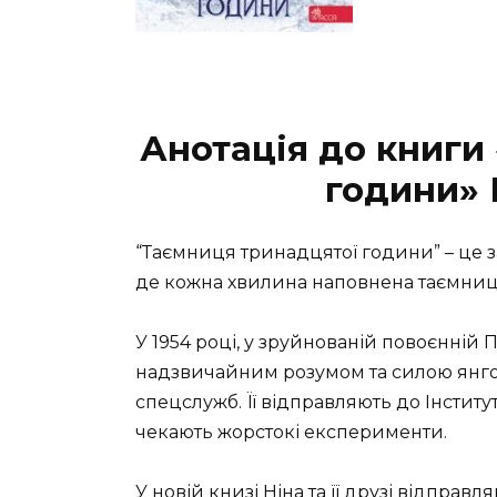
Анотація до книги
години» 
“Таємниця тринадцятої години” – це з
де кожна хвилина наповнена таємниц
У 1954 році, у зруйнованій повоєнній
надзвичайним розумом та силою янгол
спецслужб. Її відправляють до Інститу
чекають жорстокі експерименти.
У новій книзі Ніна та її друзі відправ