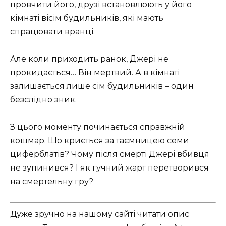
провчити його, друзі встановлюють у його
кімнаті вісім будильників, які мають
спрацювати вранці.
Але коли приходить ранок, Джері не
прокидається… Він мертвий. А в кімнаті
залишається лише сім будильників – один
безслідно зник.
З цього моменту починається справжній
кошмар. Що криється за таємницею семи
циферблатів? Чому після смерті Джері вбивця
не зупинився? І як гучний жарт перетворився
на смертельну гру?
Дуже зручно на нашому сайті читати опис