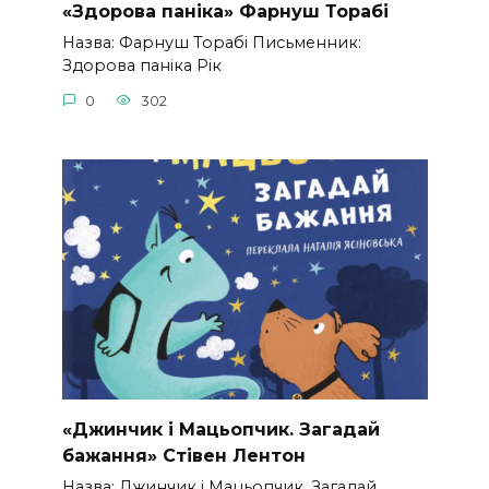
«Здорова паніка» Фарнуш Торабі
Назва: Фарнуш Торабі Письменник:
Здорова паніка Рік
0
302
«Джинчик і Мацьопчик. Загадай
бажання» Стівен Лентон
Назва: Джинчик і Мацьопчик. Загадай