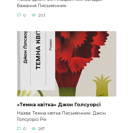
бажання Письменник
0
203
«Темна квітка» Джон Голсуорсі
Назва: Темна квітка Письменник: Джон
Голсуорсі Рік
0
267