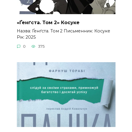
«Ґенґста. Том 2» Косуке
Назва: Ґенґста. Том 2 Письменник: Косуке
Рік: 2025
0
375