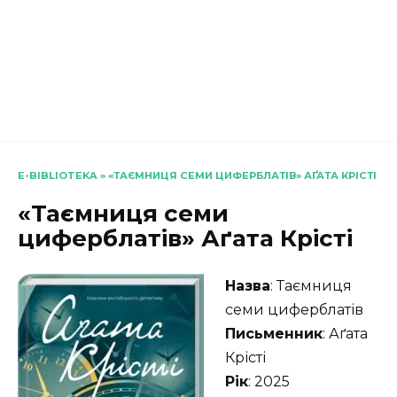
E-BIBLIOTEKA
»
«ТАЄМНИЦЯ СЕМИ ЦИФЕРБЛАТІВ» АҐАТА КРІСТІ
«Таємниця семи
циферблатів» Аґата Крісті
Назва
: Таємниця
семи циферблатів
Письменник
: Аґата
Крісті
Рік
: 2025