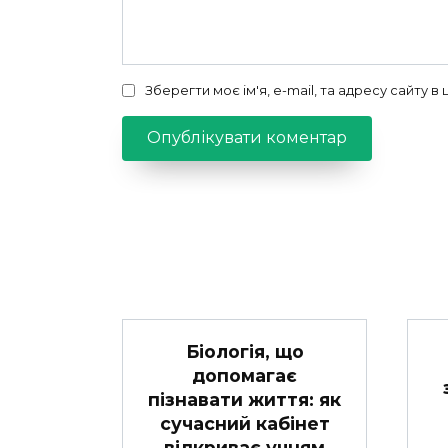
Зберегти моє ім'я, e-mail, та адресу сайту 
Біологія, що
допомагає
пізнавати життя: як
сучасний кабінет
відкриває учням