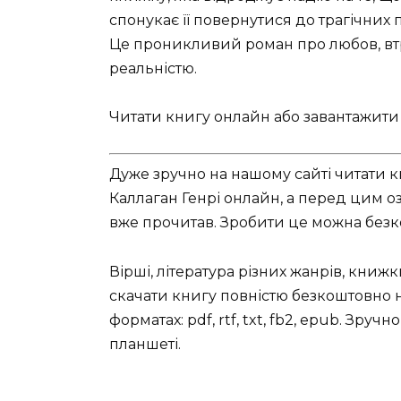
спонукає її повернутися до трагічних
Це проникливий роман про любов, втра
реальністю.
Читати книгу онлайн або завантажити м
Дуже зручно на нашому сайті читати к
Каллаган Генрі онлайн, а перед цим оз
вже прочитав. Зробити це можна безко
Вірші, література різних жанрів, книж
скачати книгу повністю безкоштовно на
форматах: pdf, rtf, txt, fb2, epub. Зру
планшеті.