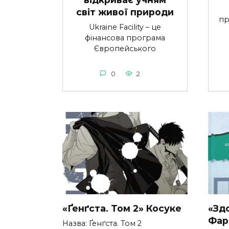
світ живої природи
пр
Ukraine Facility – це
фінансова програма
Європейського
0
2
«Ґенґста. Том 2» Косуке
«Зд
Фар
Назва: Ґенґста. Том 2