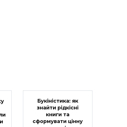
Букіністика: як
ку
знайти рідкісні
книги та
ли
сформувати цінну
и